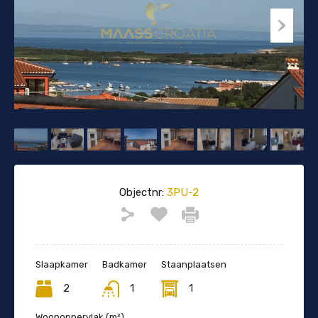
Objectnr:
3PU-2
Slaapkamer
Badkamer
Staanplaatsen
2
1
1
Woonoppervlak (m²)