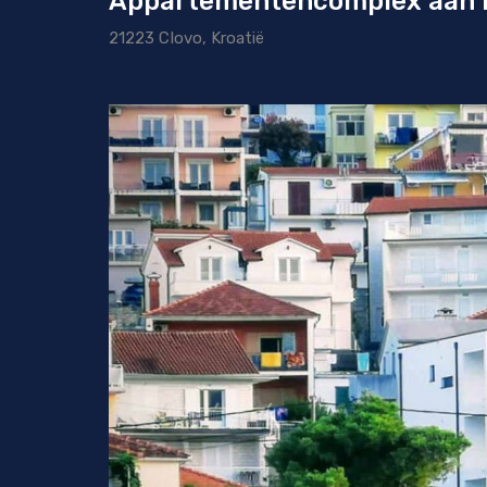
Appartementencomplex aan h
21223 CIovo, Kroatië