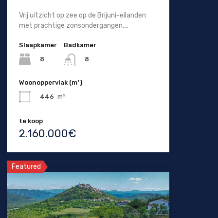
Vrij uitzicht op zee op de Brijuni-eilanden
met prachtige zonsondergangen.…
Slaapkamer
Badkamer
8
8
Woonoppervlak (m²)
446
m²
te koop
2.160.000€
Featured