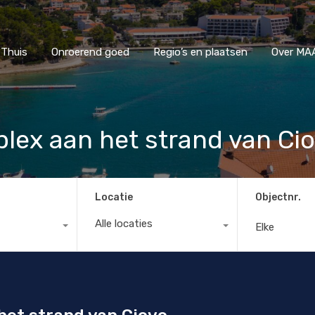
Thuis
Onroerend goed
Regio’s en plaatsen
Ove
Thuis
Onroerend goed
Regio’s en plaatsen
Over MAA
ex aan het strand van Ci
Locatie
Objectnr.
Alle locaties