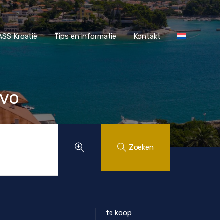
r MAASS Kroatië
Tips en informatie
Kontakt
SS Kroatië
Tips en informatie
Kontakt
ovo
Zoeken
te koop