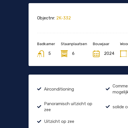
Objectnr:
2K-332
Badkamer
Staanplaatsen
Bouwjaar
Woon
5
6
2024
Commerc
Airconditioning
mogelij
Panoramisch uitzicht op
solide 
zee
Uitzicht op zee