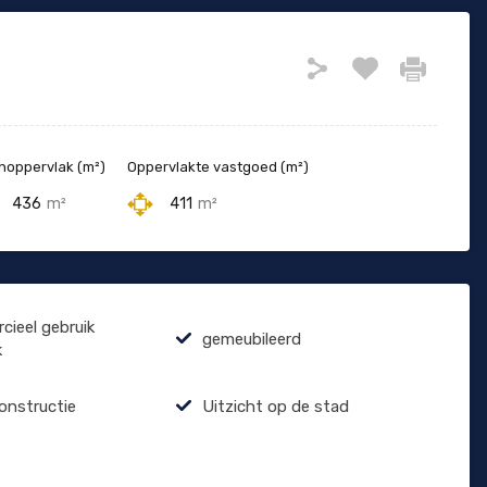
oppervlak (m²)
Oppervlakte vastgoed (m²)
436
m²
411
m²
ieel gebruik
gemeubileerd
k
constructie
Uitzicht op de stad