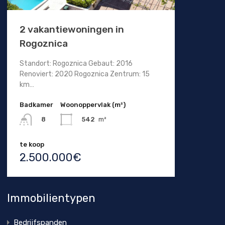
2 vakantiewoningen in
Rogoznica
Standort: Rogoznica Gebaut: 2016
Renoviert: 2020 Rogoznica Zentrum: 15
km…
Badkamer
Woonoppervlak (m²)
542
m²
8
te koop
2.500.000€
Immobilientypen
Bedrijfspanden