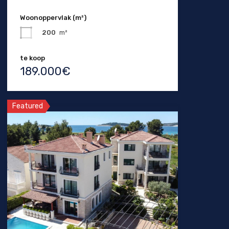
Woonoppervlak (m²)
200
m²
te koop
189.000€
Featured