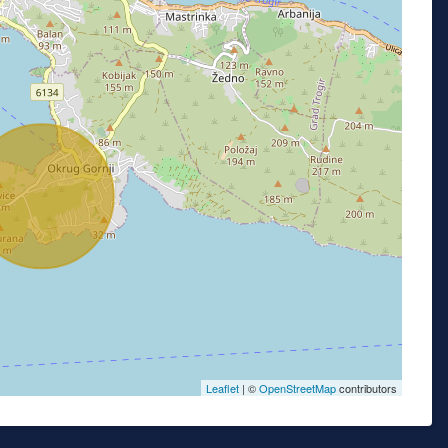
Leaflet
| ©
OpenStreetMap
contributors