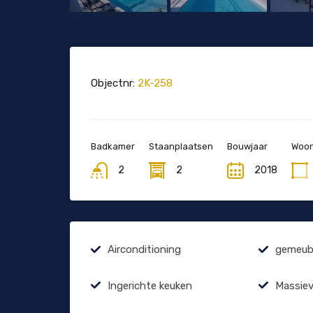
Objectnr:
2K-258
Badkamer
Staanplaatsen
Bouwjaar
Woon
2
2
2018
Airconditioning
gemeubi
Ingerichte keuken
Massiev