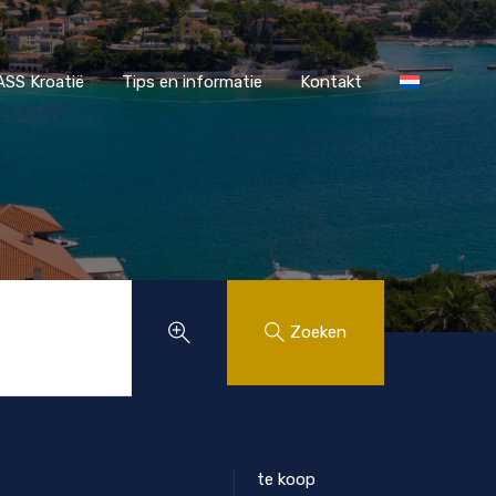
r MAASS Kroatië
Tips en informatie
Kontakt
SS Kroatië
Tips en informatie
Kontakt
Zoeken
te koop