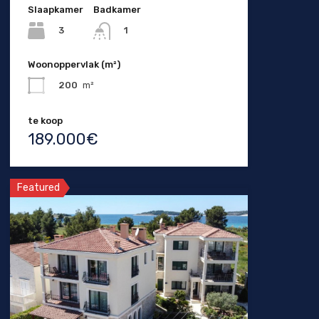
Slaapkamer
Badkamer
3
1
Woonoppervlak (m²)
200
m²
te koop
189.000€
Featured