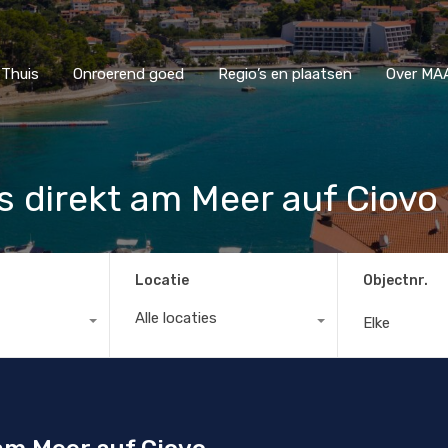
Thuis
Onroerend goed
Regio’s en plaatsen
Ove
Thuis
Onroerend goed
Regio’s en plaatsen
Over MAA
 direkt am Meer auf Ciovo
Locatie
Objectnr.
Alle locaties