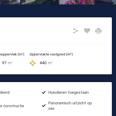
oppervlak (m²)
Oppervlakte vastgoed (m²)
97
m²
440
m²
leerd
Huisdieren toegestaan
Panoramisch uitzicht op
e constructie
zee