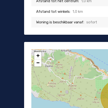
Afstand tot het centrum:
1,0 km
Afstand tot winkels:
1,0 km
Woning is beschikbaar vanaf:
sofort
+
−