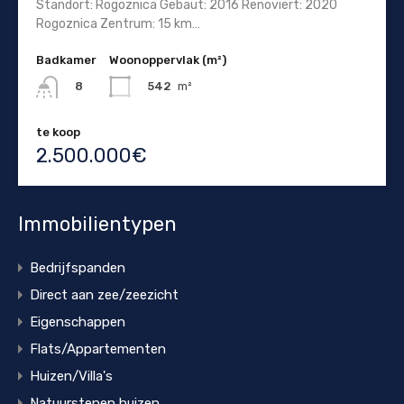
Standort: Rogoznica Gebaut: 2016 Renoviert: 2020
Rogoznica Zentrum: 15 km…
Badkamer
Woonoppervlak (m²)
542
m²
8
te koop
2.500.000€
Immobilientypen
Bedrijfspanden
Direct aan zee/zeezicht
Eigenschappen
Flats/Appartementen
Huizen/Villa's
Natuurstenen huizen