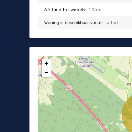
Afstand tot winkels:
1,0 km
Woning is beschikbaar vanaf:
sofort
+
−