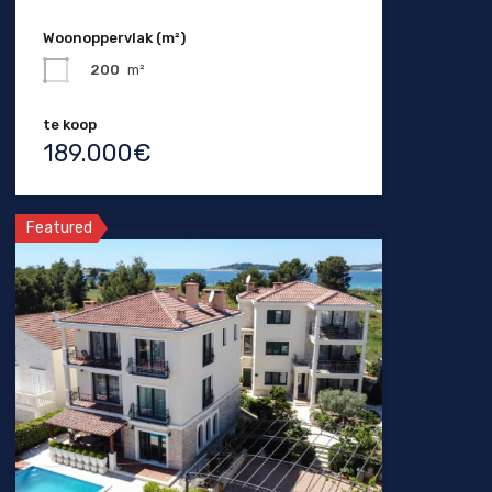
Woonoppervlak (m²)
200
m²
te koop
189.000€
Featured