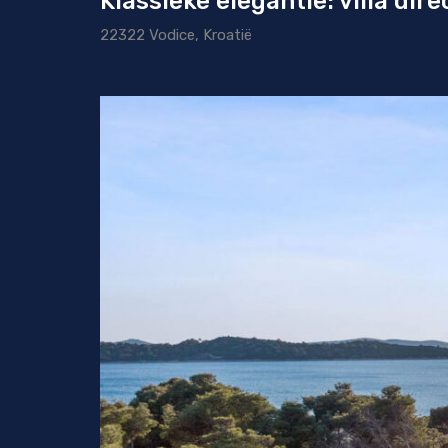
Klassieke elegantie: villa dir
22322 Vodice, Kroatië