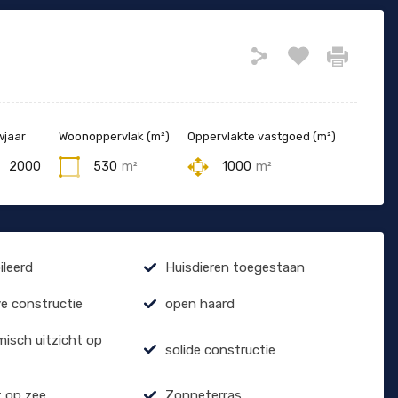
jaar
Woonoppervlak (m²)
Oppervlakte vastgoed (m²)
2000
530
m²
1000
m²
leerd
Huisdieren toegestaan
e constructie
open haard
isch uitzicht op
solide constructie
t op zee
Zonneterras