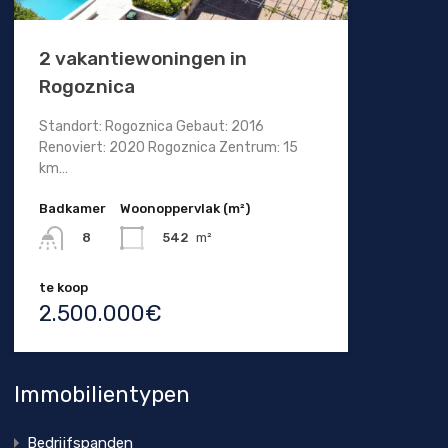
2 vakantiewoningen in
Rogoznica
Standort: Rogoznica Gebaut: 2016
Renoviert: 2020 Rogoznica Zentrum: 15
km…
Badkamer
Woonoppervlak (m²)
542
m²
8
te koop
2.500.000€
Immobilientypen
Bedrijfspanden