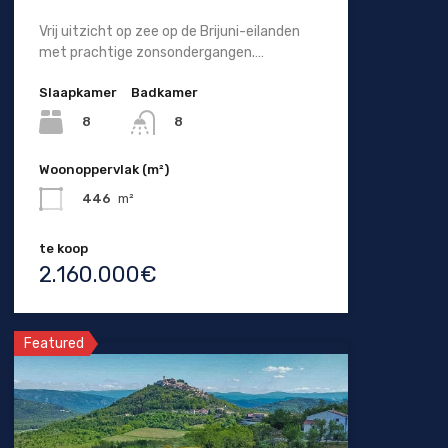
Vrij uitzicht op zee op de Brijuni-eilanden
met prachtige zonsondergangen.…
Slaapkamer
Badkamer
8
8
Woonoppervlak (m²)
446
m²
te koop
2.160.000€
Featured