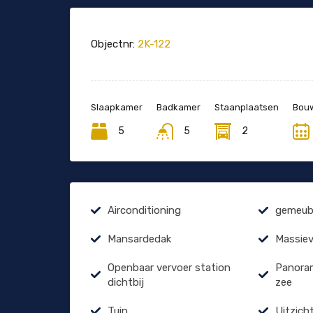
Objectnr:
2K-122
Slaapkamer
Badkamer
Staanplaatsen
Bouw
5
5
2
Airconditioning
gemeubi
Mansardedak
Massiev
Openbaar vervoer station
Panoram
dichtbij
zee
Tuin
Uitzich