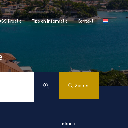
r MAASS Kroatië
Tips en informatie
Kontakt
SS Kroatië
Tips en informatie
Kontakt
e
Zoeken
te koop