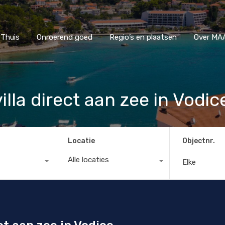
Thuis
Onroerend goed
Regio’s en plaatsen
Ove
Thuis
Onroerend goed
Regio’s en plaatsen
Over MAA
illa direct aan zee in Vodic
Locatie
Objectnr.
Alle locaties