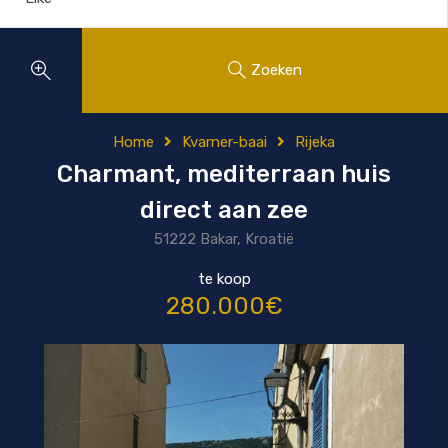
Zoeken
Home
Kvarner-baai
Rijeka
Charmant, mediterraan huis
direct aan zee
51222 Bakar, Kroatië
te koop
280.000€