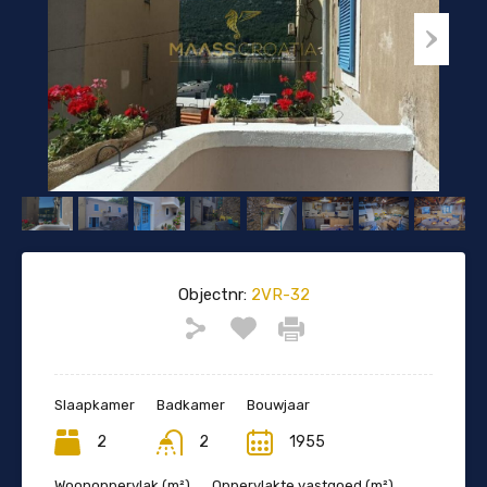
Objectnr:
2VR-32
Slaapkamer
Badkamer
Bouwjaar
2
2
1955
Woonoppervlak (m²)
Oppervlakte vastgoed (m²)