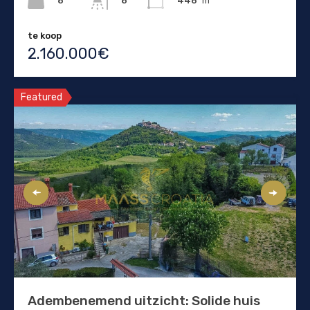
8
446
m²
8
te koop
2.160.000€
Featured
Adembenemend uitzicht: Solide huis