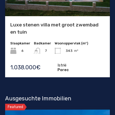
Luxe stenen villa met groot zwembad
en tuin
Slaapkamer
Badkamer
Woonoppervlak (m²)
6
343
m²
7
Istrië
1.038.000€
Porec
Ausgesuchte Immobilien
Featured