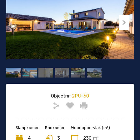
Objectnr:
2PU-60
Slaapkamer
Badkamer
Woonoppervlak (m²)
4
3
230
m²