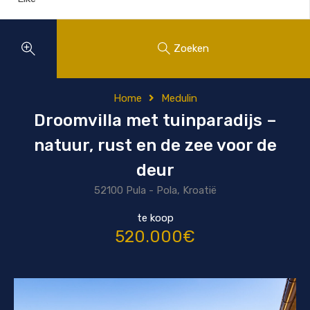
Zoeken
Home
Medulin
Droomvilla met tuinparadijs –
natuur, rust en de zee voor de
deur
52100 Pula - Pola, Kroatië
te koop
520.000€