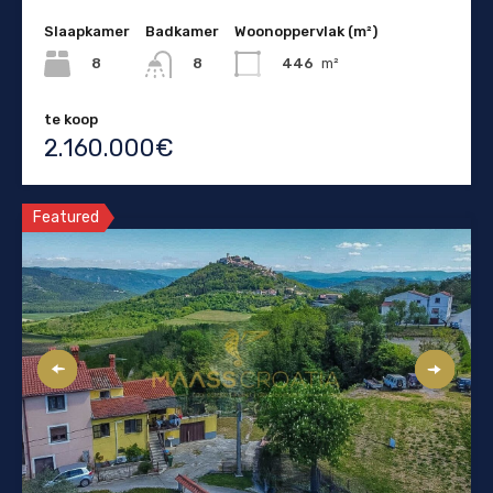
Slaapkamer
Badkamer
Woonoppervlak (m²)
8
446
m²
8
te koop
2.160.000€
Featured