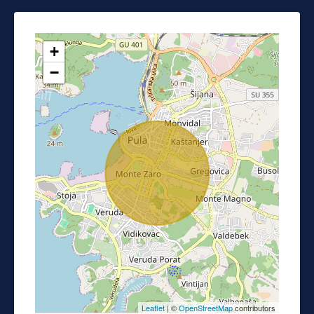
+
−
Leaflet
| ©
OpenStreetMap
contributors