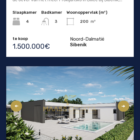
Slaapkamer
Badkamer
Woonoppervlak (m²)
4
200
m²
3
te koop
Noord-Dalmatië
Sibenik
1.500.000€