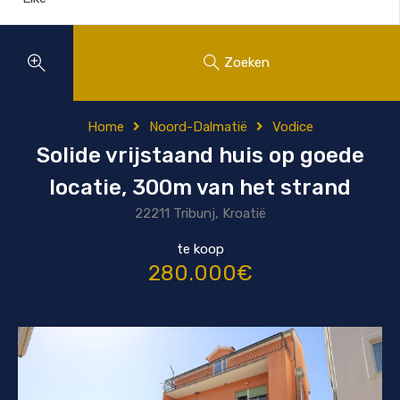
Zoeken
Home
Noord-Dalmatië
Vodice
Solide vrijstaand huis op goede
locatie, 300m van het strand
22211 Tribunj, Kroatië
te koop
280.000€