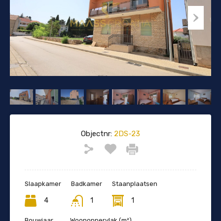
Objectnr:
2DS-23
Slaapkamer
Badkamer
Staanplaatsen
4
1
1
Bouwjaar
Woonoppervlak (m²)