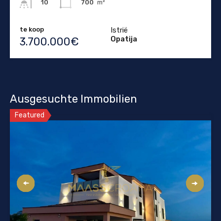
700
m²
10
te koop
Istrië
Opatija
3.700.000€
Ausgesuchte Immobilien
Featured