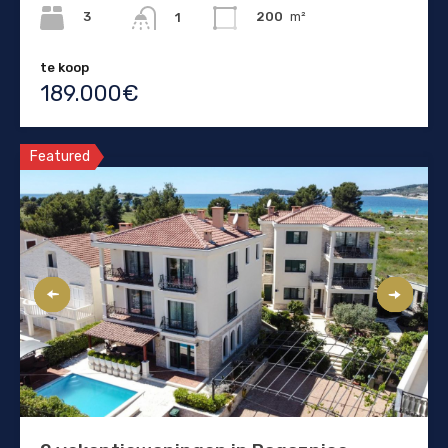
3
200
m²
1
te koop
189.000€
Featured