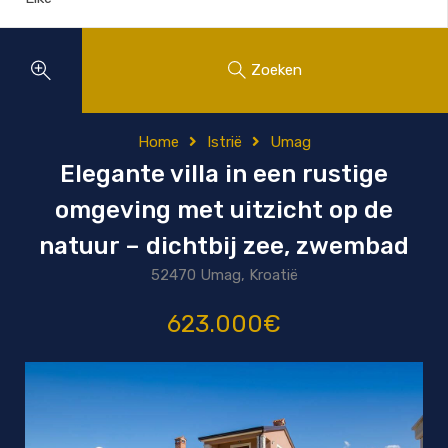
Zoeken
Home
Istrië
Umag
Elegante villa in een rustige
omgeving met uitzicht op de
natuur – dichtbij zee, zwembad
52470 Umag, Kroatië
623.000€