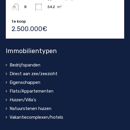
542
m²
8
te koop
2.500.000€
Immobilientypen
Bedrijfspanden
Direct aan zee/zeezicht
Eigenschappen
Flats/Appartementen
Huizen/Villa's
Natuurstenen huizen
Vakantiecomplexen/hotels