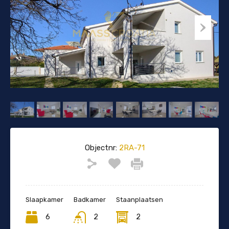
Objectnr:
2RA-71
Slaapkamer
Badkamer
Staanplaatsen
6
2
2