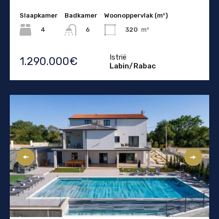
Slaapkamer
Badkamer
Woonoppervlak (m²)
4
320
m²
6
Istrië
1.290.000€
Labin/Rabac