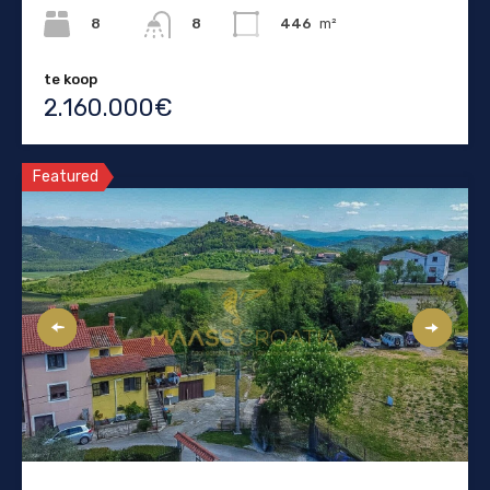
8
446
m²
8
te koop
2.160.000€
Featured