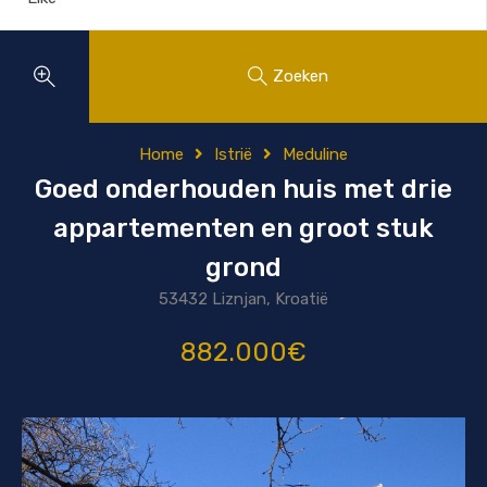
Zoeken
Home
Istrië
Meduline
Goed onderhouden huis met drie
appartementen en groot stuk
grond
53432 Liznjan, Kroatië
882.000€