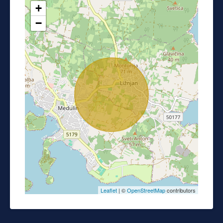
+
−
Leaflet
| ©
OpenStreetMap
contributors