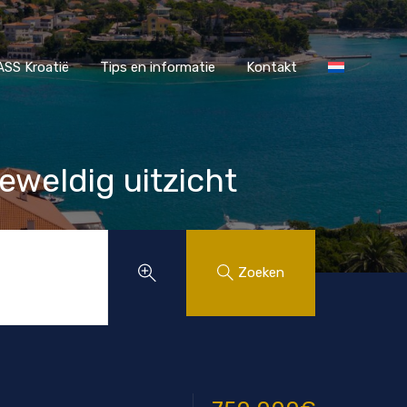
r MAASS Kroatië
Tips en informatie
Kontakt
SS Kroatië
Tips en informatie
Kontakt
weldig uitzicht
Zoeken