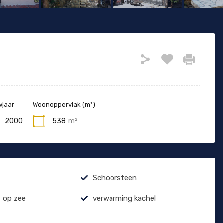
jaar
Woonoppervlak (m²)
2000
538
m²
Schoorsteen
t op zee
verwarming kachel