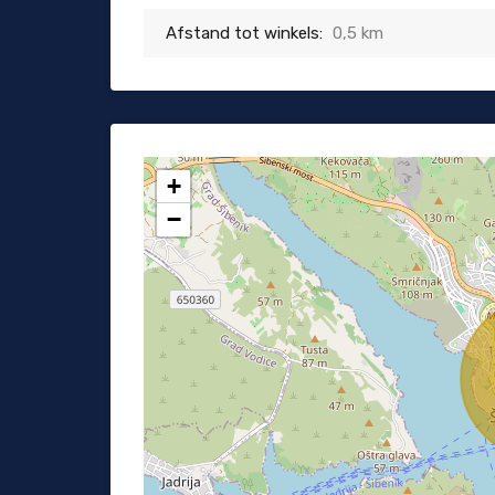
Afstand tot winkels:
0,5 km
+
−