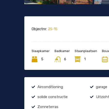
Objectnr:
2S-15
Slaapkamer
Badkamer
Staanplaatsen
Bouw
5
6
1
Airconditioning
garage
solide constructie
Uitzich
Zonneterras