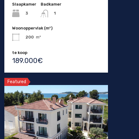
Slaapkamer
Badkamer
3
1
Woonoppervlak (m²)
200
m²
te koop
189.000€
Featured