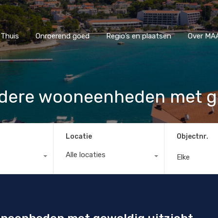
Thuis
Onroerend goed
Regio’s en plaatsen
Ove
Thuis
Onroerend goed
Regio’s en plaatsen
Over MAA
dere wooneenheden met ge
Locatie
Objectnr.
Alle locaties