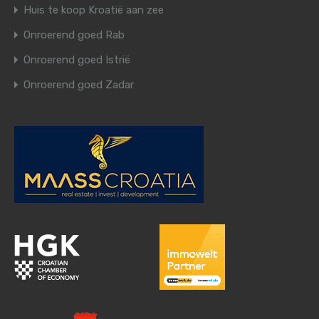
Huis te koop Kroatië aan zee
Onroerend goed Rab
Onroerend goed Istrië
Onroerend goed Zadar