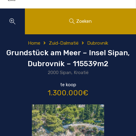
Zoeken
Home
Zuid-Dalmatië
Dubrovnik
Grundstück am Meer – Insel Sipan,
Dubrovnik – 115539m2
2000 Sipan, Kroatië
te koop
1.300.000€