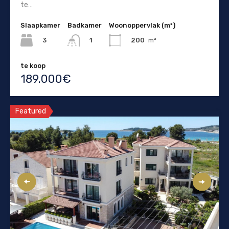
te…
Slaapkamer
Badkamer
Woonoppervlak (m²)
3
200
m²
1
te koop
189.000€
Featured