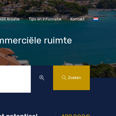
r MAASS Kroatië
Tips en informatie
Kontakt
SS Kroatië
Tips en informatie
Kontakt
mmerciële ruimte
Zoeken