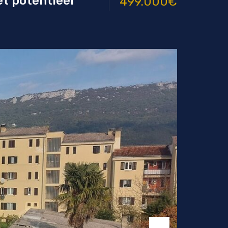
t potentieel
499.000€