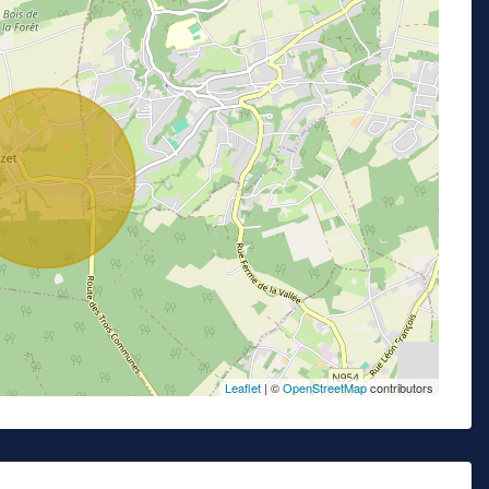
Leaflet
| ©
OpenStreetMap
contributors