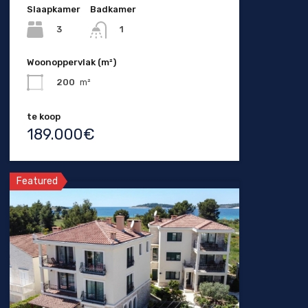
Slaapkamer
Badkamer
3
1
Woonoppervlak (m²)
200
m²
te koop
189.000€
Featured