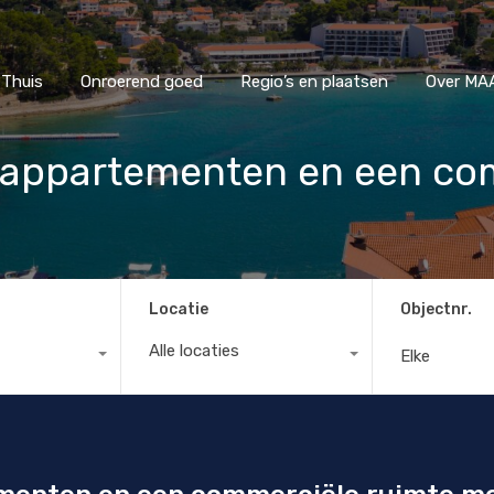
Thuis
Onroerend goed
Regio’s en plaatsen
Ove
Thuis
Onroerend goed
Regio’s en plaatsen
Over MAA
 appartementen en een co
Locatie
Objectnr.
Alle locaties