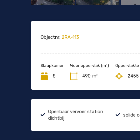
Objectnr:
2RA-113
Slaapkamer
Woonoppervlak (m²)
Oppervlakte
8
490
m²
2455
Openbaar vervoer station
solide 
dichtbij