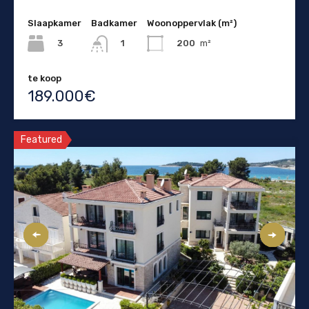
Slaapkamer
Badkamer
Woonoppervlak (m²)
3
200
m²
1
te koop
189.000€
Featured