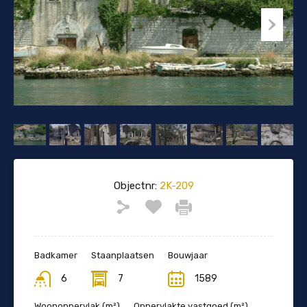
Objectnr:
2K-209
Badkamer
Staanplaatsen
Bouwjaar
6
7
1589
Woonoppervlak (m²)
Oppervlakte vastgoed (m²)