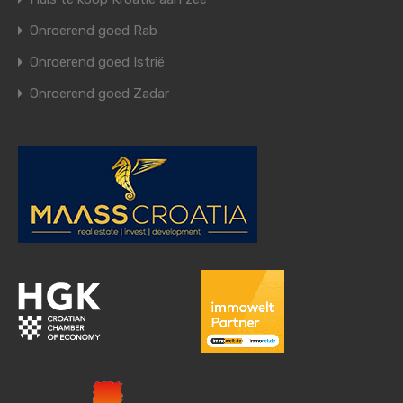
Onroerend goed Rab
Onroerend goed Istrië
Onroerend goed Zadar