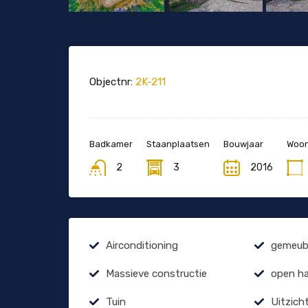
Objectnr:
2K-211
Badkamer
Staanplaatsen
Bouwjaar
Woon
2
3
2016
Airconditioning
gemeubi
Massieve constructie
open h
Tuin
Uitzich