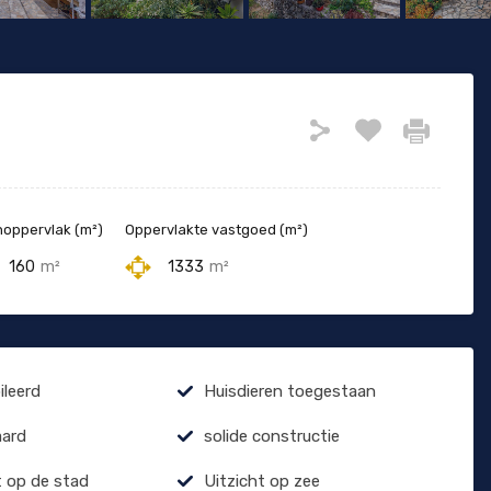
oppervlak (m²)
Oppervlakte vastgoed (m²)
160
m²
1333
m²
leerd
Huisdieren toegestaan
aard
solide constructie
t op de stad
Uitzicht op zee