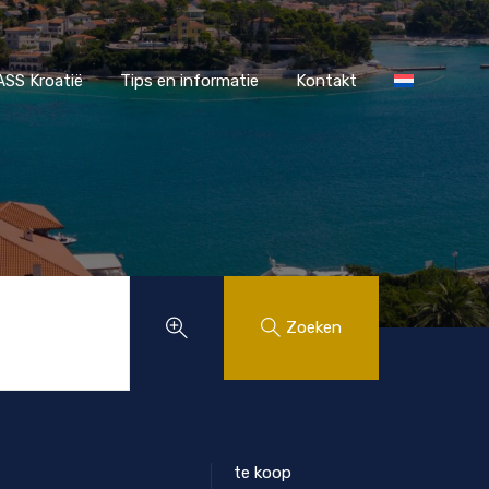
r MAASS Kroatië
Tips en informatie
Kontakt
SS Kroatië
Tips en informatie
Kontakt
Zoeken
te koop