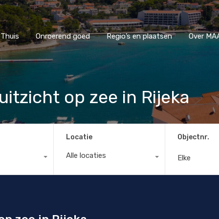
Thuis
Onroerend goed
Regio’s en plaatsen
Ove
Thuis
Onroerend goed
Regio’s en plaatsen
Over MAA
uitzicht op zee in Rijeka
Locatie
Objectnr.
Alle locaties