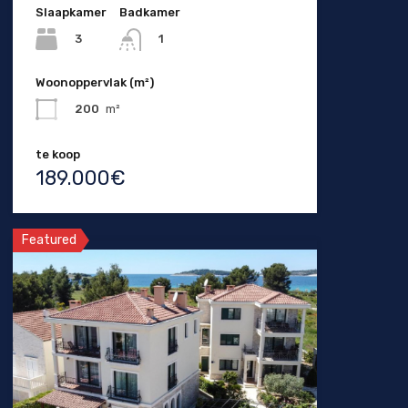
Slaapkamer
Badkamer
3
1
Woonoppervlak (m²)
200
m²
te koop
189.000€
Featured