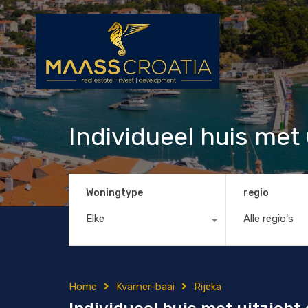
Individueel huis met 
Woningtype
regio
Elke
Alle regio's
Home
Kvarner-baai
Rijeka