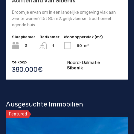
Achterland van Sibenik
Droom je ervan om in een landelijke omgeving vlak aan
zee te wonen? Dit 80 m2, gelijkvloerse, traditioneel
ogende huis...
Slaapkamer
Badkamer
Woonoppervlak (m²)
3
80
m²
1
te koop
Noord-Dalmatië
Sibenik
380.000€
Ausgesuchte Immobilien
Featured