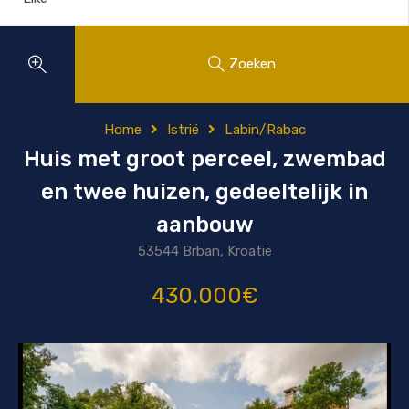
Zoeken
Home
Istrië
Labin/Rabac
Huis met groot perceel, zwembad
en twee huizen, gedeeltelijk in
aanbouw
53544 Brban, Kroatië
430.000€