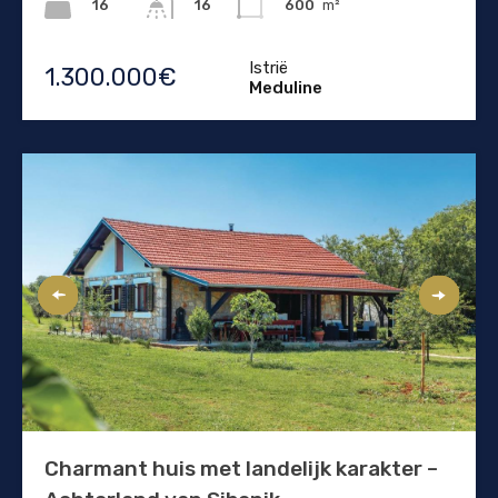
16
600
m²
16
Istrië
1.300.000€
Meduline
Charmant huis met landelijk karakter –