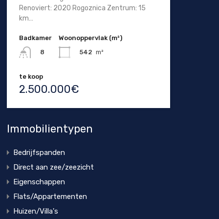
Renoviert: 2020 Rogoznica Zentrum: 15
km…
Badkamer
Woonoppervlak (m²)
542
m²
8
te koop
2.500.000€
Immobilientypen
Bedrijfspanden
Direct aan zee/zeezicht
Eigenschappen
Flats/Appartementen
Huizen/Villa's