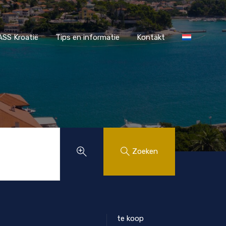
r MAASS Kroatië
Tips en informatie
Kontakt
SS Kroatië
Tips en informatie
Kontakt
Zoeken
te koop