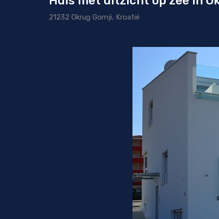
Huis met uitzicht op zee in O
21232 Okrug Gornji, Kroatië