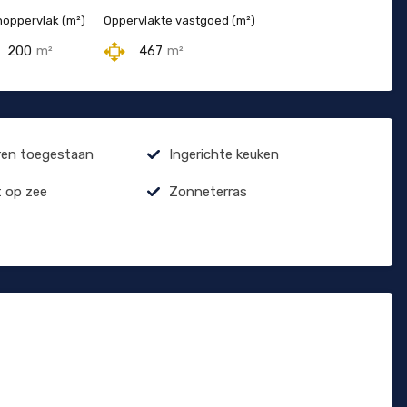
oppervlak (m²)
Oppervlakte vastgoed (m²)
200
m²
467
m²
ren toegestaan
Ingerichte keuken
t op zee
Zonneterras