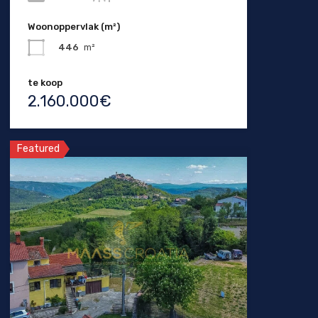
Woonoppervlak (m²)
446
m²
te koop
2.160.000€
Featured