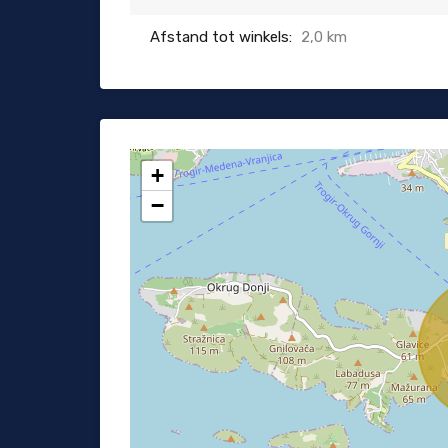
Afstand tot winkels:
2,0 km
+
−