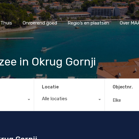
Thuis
Onroerend goed
Regio’s en plaatsen
Ove
Thuis
Onroerend goed
Regio’s en plaatsen
Over MAA
zee in Okrug Gornji
Locatie
Objectnr.
Alle locaties