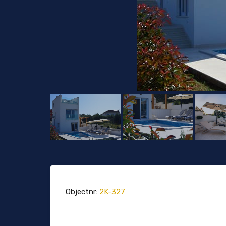
Objectnr:
2K-327