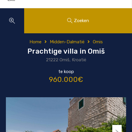
Zoeken
Home
Midden-Dalmatië
Omis
Prachtige villa in Omiš
21222 Omiš, Kroatië
te koop
960.000€