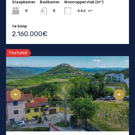
Slaapkamer
Badkamer
Woonoppervlak (m²)
8
446
m²
8
te koop
2.160.000€
Featured