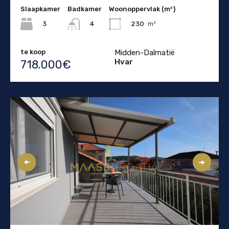
Slaapkamer
Badkamer
Woonoppervlak (m²)
3
230
m²
4
te koop
Midden-Dalmatië
Hvar
718.000€