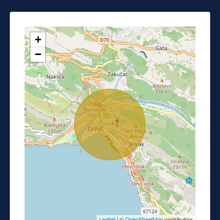
+
−
Leaflet
| ©
OpenStreetMap
contributors