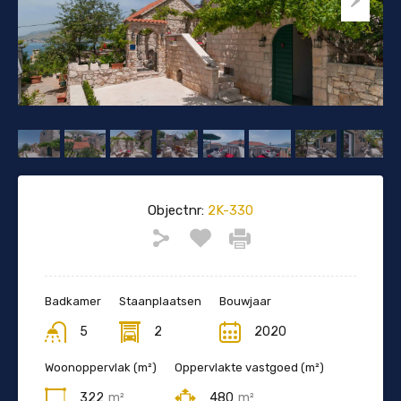
Objectnr:
2K-330
Badkamer
Staanplaatsen
Bouwjaar
5
2
2020
Woonoppervlak (m²)
Oppervlakte vastgoed (m²)
322
m²
480
m²