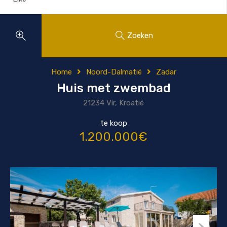
Zoeken
Home
Noord-Dalmatië
Zadar
Huis met zwembad
21234 Vir, Kroatië
te koop
1.200.000€