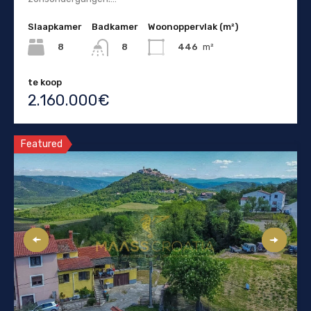
Slaapkamer
Badkamer
Woonoppervlak (m²)
8
446
m²
8
te koop
2.160.000€
Featured