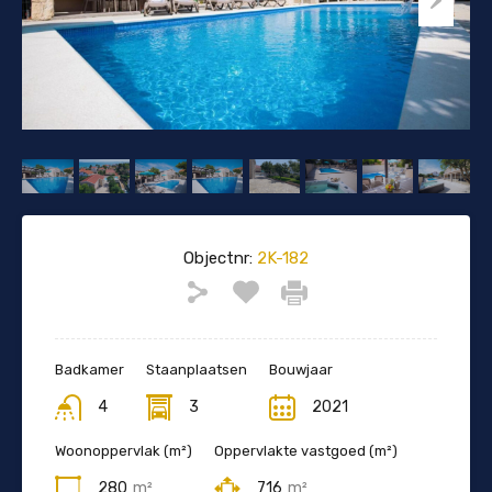
Objectnr:
2K-182
Badkamer
Staanplaatsen
Bouwjaar
4
3
2021
Woonoppervlak (m²)
Oppervlakte vastgoed (m²)
280
m²
716
m²