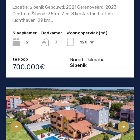
Locatie: Šibenik Gebouwd: 2021 Gerenoveerd: 2023
Centrum Šibenik: 35 km Zee: 8 km Afstand tot de
luchthaven: 29 km...
Slaapkamer
Badkamer
Woonoppervlak (m²)
2
120
m²
3
te koop
Noord-Dalmatië
Sibenik
700.000€