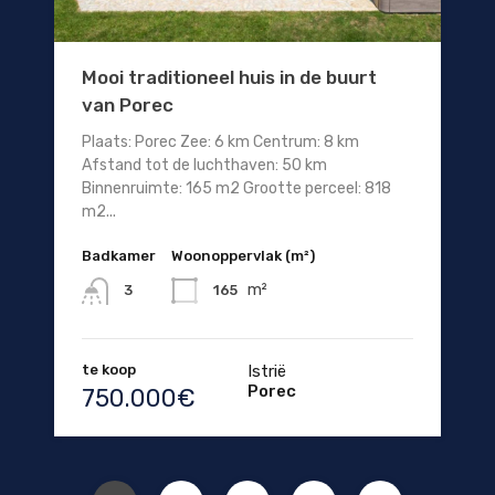
Mooi traditioneel huis in de buurt
van Porec
Plaats: Porec Zee: 6 km Centrum: 8 km
Afstand tot de luchthaven: 50 km
Binnenruimte: 165 m2 Grootte perceel: 818
m2...
Badkamer
Woonoppervlak (m²)
m²
165
3
te koop
Istrië
Porec
750.000€