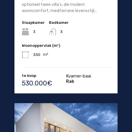
optioneel twee villa's, die modern
wooncomfort, mediterrane levensstijl...
Slaapkamer
Badkamer
3
3
Woonoppervlak (m²)
m²
330
te koop
Kvarner-baai
Rab
530.000€