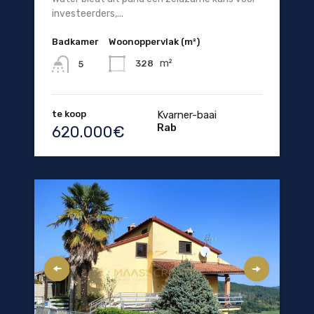
investeerders,...
Badkamer
Woonoppervlak (m²)
m²
328
5
te koop
Kvarner-baai
Rab
620.000€