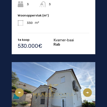
3
3
Woonoppervlak (m²)
m²
330
te koop
Kvarner-baai
Rab
530.000€