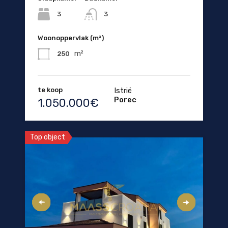
3
3
Woonoppervlak (m²)
m²
250
te koop
Istrië
Porec
1.050.000€
Top object