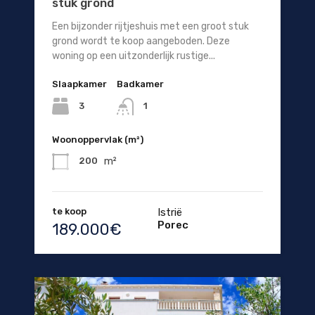
stuk grond
Een bijzonder rijtjeshuis met een groot stuk
grond wordt te koop aangeboden. Deze
woning op een uitzonderlijk rustige...
Slaapkamer
Badkamer
3
1
Woonoppervlak (m²)
m²
200
te koop
Istrië
Porec
189.000€