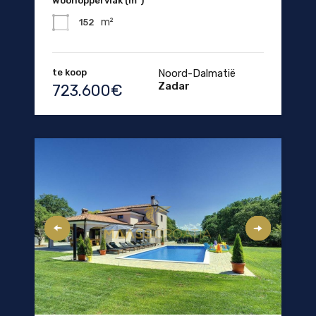
Woonoppervlak (m²)
m²
152
te koop
Noord-Dalmatië
Zadar
723.600€