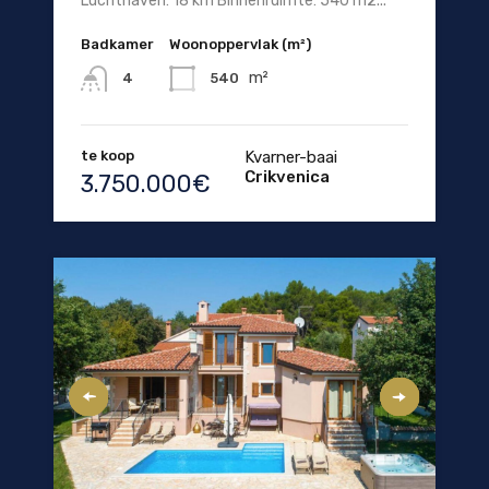
Luchthaven: 18 km Binnenruimte: 540 m2...
Badkamer
Woonoppervlak (m²)
m²
540
4
te koop
Kvarner-baai
Crikvenica
3.750.000€