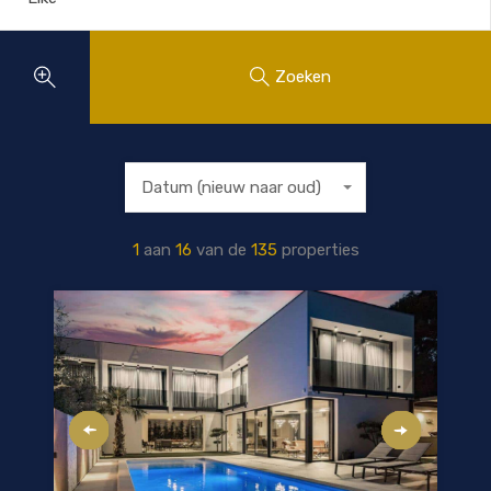
Zoeken
Datum (nieuw naar oud)
1
aan
16
van de
135
properties