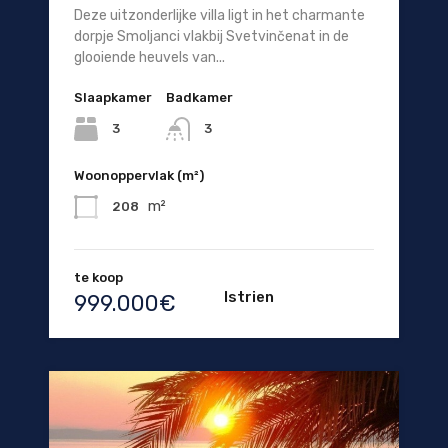
Deze uitzonderlijke villa ligt in het charmante
dorpje Smoljanci vlakbij Svetvinčenat in de
glooiende heuvels van...
Slaapkamer
Badkamer
3
3
Woonoppervlak (m²)
m²
208
te koop
Istrien
999.000€