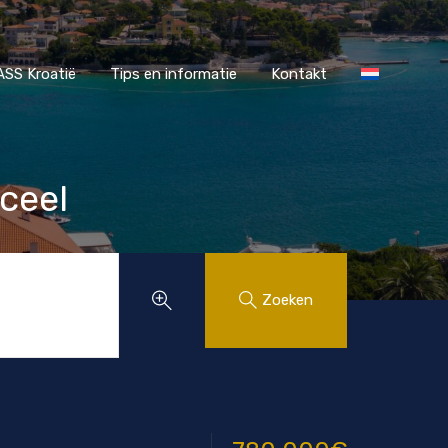
r MAASS Kroatië
Tips en informatie
Kontakt
SS Kroatië
Tips en informatie
Kontakt
ceel
Zoeken