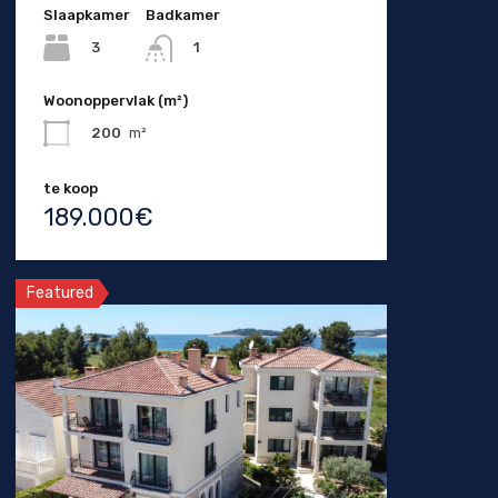
Slaapkamer
Badkamer
3
1
Woonoppervlak (m²)
200
m²
te koop
189.000€
Featured