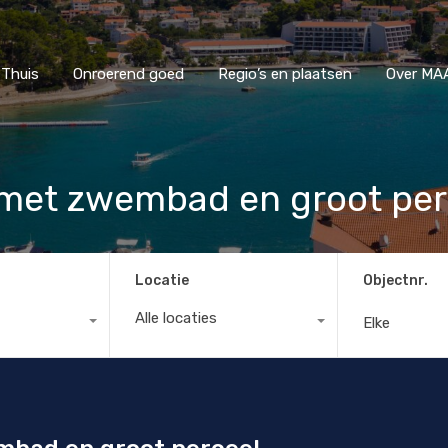
Thuis
Onroerend goed
Regio’s en plaatsen
Ove
Thuis
Onroerend goed
Regio’s en plaatsen
Over MAA
s met zwembad en groot per
Locatie
Objectnr.
Alle locaties