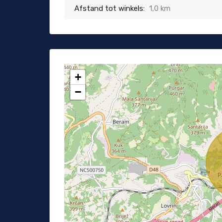
Afstand tot winkels:
1,0 km
+
−