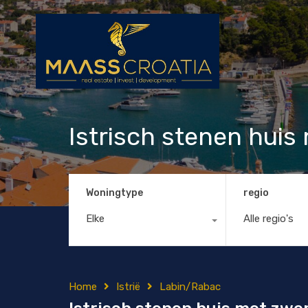
Istrisch stenen hui
Woningtype
regio
Elke
Alle regio's
Home
Istrië
Labin/Rabac