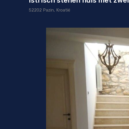
Istrisch stenen huis met zwe
52202 Pazin, Kroatië