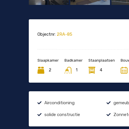
Objectnr:
2RA-85
Slaapkamer
Badkamer
Staanplaatsen
Bouw
2
1
4
Airconditioning
gemeubi
solide constructie
Zonnet