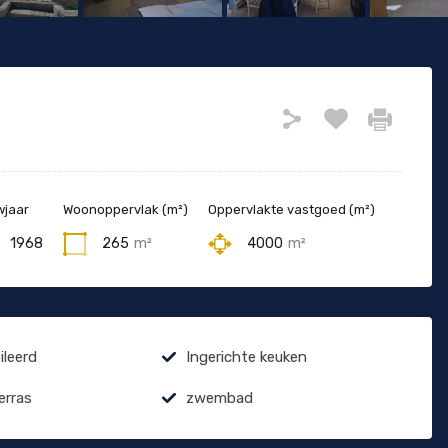
jaar
Woonoppervlak (m²)
Oppervlakte vastgoed (m²)
1968
265
m²
4000
m²
leerd
Ingerichte keuken
erras
zwembad