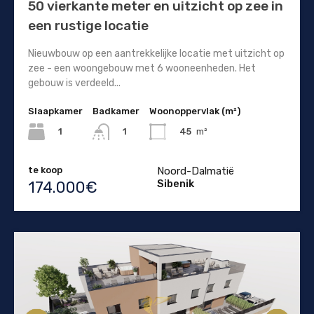
50 vierkante meter en uitzicht op zee in
een rustige locatie
Nieuwbouw op een aantrekkelijke locatie met uitzicht op
zee - een woongebouw met 6 wooneenheden. Het
gebouw is verdeeld...
Slaapkamer
Badkamer
Woonoppervlak (m²)
1
45
m²
1
te koop
Noord-Dalmatië
Sibenik
174.000€