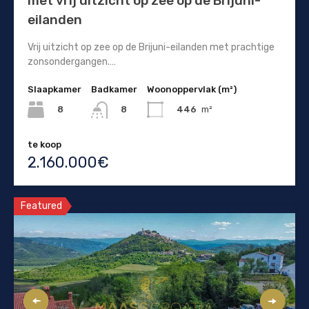
met vrij uitzicht op zee op de Brijuni-
eilanden
Vrij uitzicht op zee op de Brijuni-eilanden met prachtige
zonsondergangen.…
Slaapkamer
Badkamer
Woonoppervlak (m²)
8
446
m²
8
te koop
2.160.000€
Featured