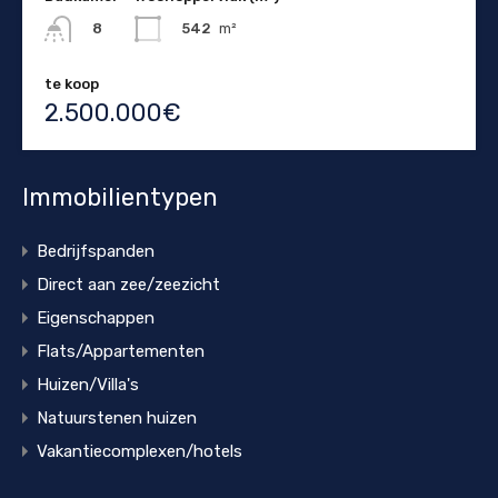
542
m²
8
te koop
2.500.000€
Immobilientypen
Bedrijfspanden
Direct aan zee/zeezicht
Eigenschappen
Flats/Appartementen
Huizen/Villa's
Natuurstenen huizen
Vakantiecomplexen/hotels