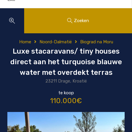
Zoeken
Home
Noord-Dalmatië
Biograd na Moru
Luxe stacaravans/ tiny houses
direct aan het turquoise blauwe
water met overdekt terras
23211 Drage, Kroatië
te koop
110.000€