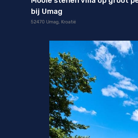
Mooie stenen villa op groot 
bij Umag
52470 Umag, Kroatië