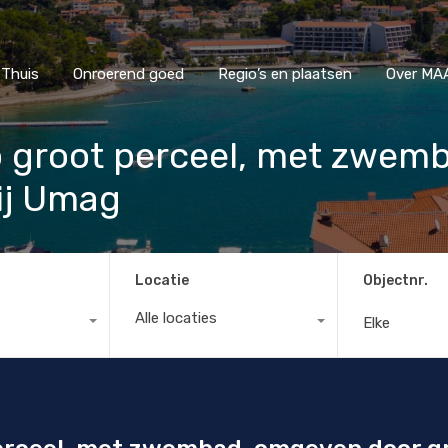
Thuis
Onroerend goed
Regio’s en plaatsen
Ove
Thuis
Onroerend goed
Regio’s en plaatsen
Over MAA
op groot perceel, met zwe
bij Umag
Locatie
Objectnr.
Alle locaties