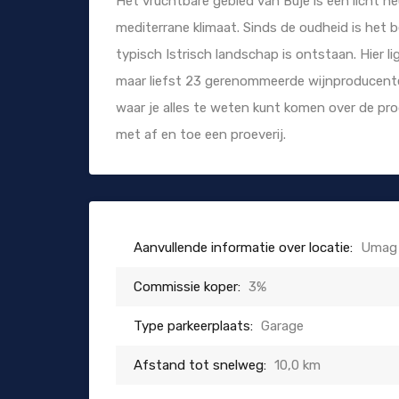
Het vruchtbare gebied van Buje is een licht 
mediterrane klimaat. Sinds de oudheid is het
typisch Istrisch landschap is ontstaan. Hier 
maar liefst 23 gerenommeerde wijnproducente
waar je alles te weten kunt komen over de pr
met af en toe een proeverij.
Aanvullende informatie over locatie:
Umag
Commissie koper:
3%
Type parkeerplaats:
Garage
Afstand tot snelweg:
10,0 km