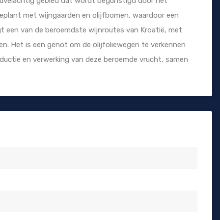
heuvelachtig gebied dat wordt begunstigd door het
 beplant met wijngaarden en olijfbomen, waardoor een
ligt een van de beroemdste wijnroutes van Kroatië, met
n. Het is een genot om de olijfoliewegen te verkennen
oductie en verwerking van deze beroemde vrucht, samen