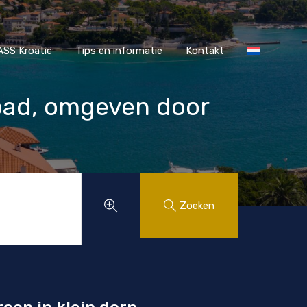
r MAASS Kroatië
Tips en informatie
Kontakt
SS Kroatië
Tips en informatie
Kontakt
mbad, omgeven door
Zoeken