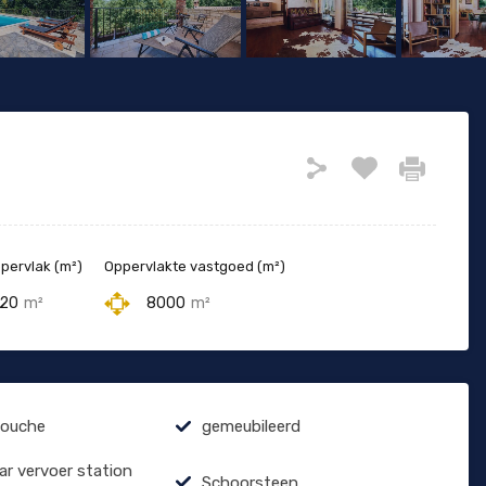
ervlak (m²)
Oppervlakte vastgoed (m²)
20
m²
8000
m²
douche
gemeubileerd
r vervoer station
Schoorsteen