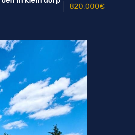
oen in klein dorp
820.000€