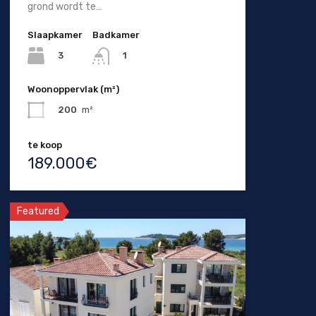
grond wordt te…
Slaapkamer
Badkamer
3
1
Woonoppervlak (m²)
200
m²
te koop
189.000€
Featured