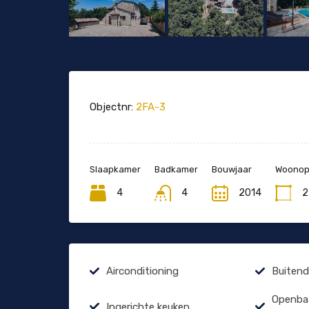
Objectnr:
2FA-3
Slaapkamer
Badkamer
Bouwjaar
Woonopp
4
4
2014
2
Airconditioning
Buiten
Openbaa
Ingerichte keuken