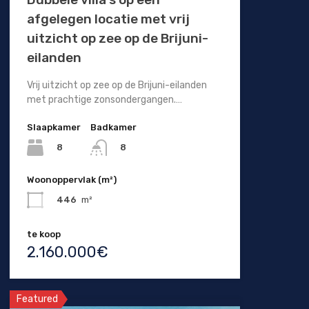
afgelegen locatie met vrij
uitzicht op zee op de Brijuni-
eilanden
Vrij uitzicht op zee op de Brijuni-eilanden
met prachtige zonsondergangen.…
Slaapkamer
Badkamer
8
8
Woonoppervlak (m²)
446
m²
te koop
2.160.000€
Featured