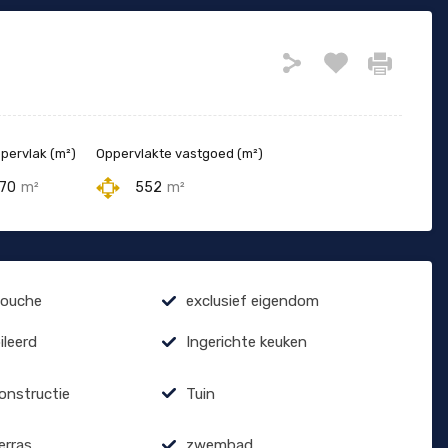
ervlak (m²)
Oppervlakte vastgoed (m²)
70
m²
552
m²
douche
exclusief eigendom
leerd
Ingerichte keuken
constructie
Tuin
erras
zwembad