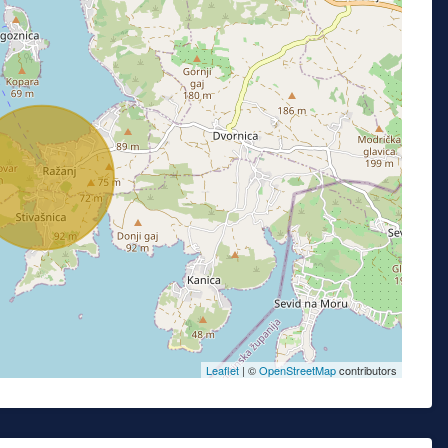
Leaflet
| ©
OpenStreetMap
contributors