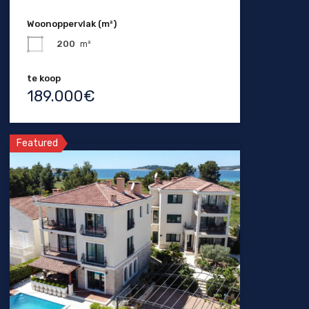
Woonoppervlak (m²)
200
m²
te koop
189.000€
Featured