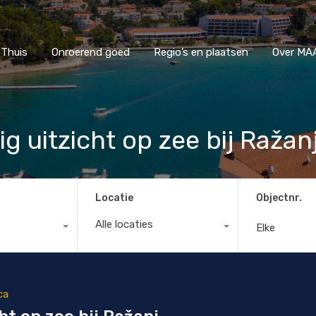
Thuis
Onroerend goed
Regio’s en plaatsen
Ove
Thuis
Onroerend goed
Regio’s en plaatsen
Over MAA
ig uitzicht op zee bij Ražan
Locatie
Objectnr.
Alle locaties
ca