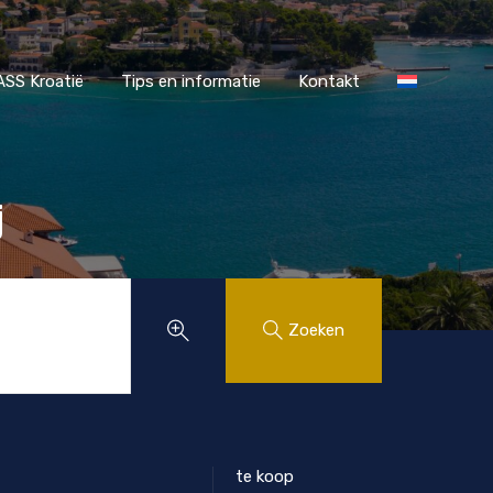
r MAASS Kroatië
Tips en informatie
Kontakt
SS Kroatië
Tips en informatie
Kontakt
j
Zoeken
te koop