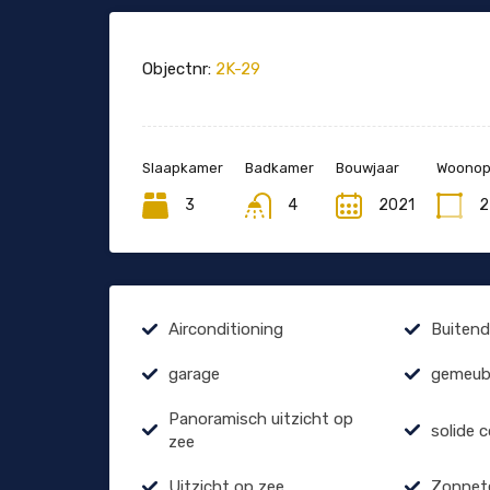
Objectnr:
2K-29
Slaapkamer
Badkamer
Bouwjaar
Woonopp
3
4
2021
2
Airconditioning
Buiten
garage
gemeubi
Panoramisch uitzicht op
solide 
zee
Uitzicht op zee
Zonnet