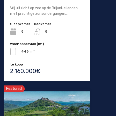
Vrij uitzicht op zee op de Brijuni-eilanden
met prachtige zonsondergangen.…
Slaapkamer
Badkamer
8
8
Woonoppervlak (m²)
446
m²
te koop
2.160.000€
Featured