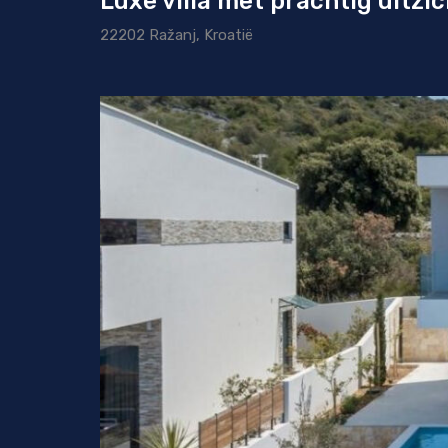
Luxe villa met prachtig uitzic
22202 Ražanj, Kroatië