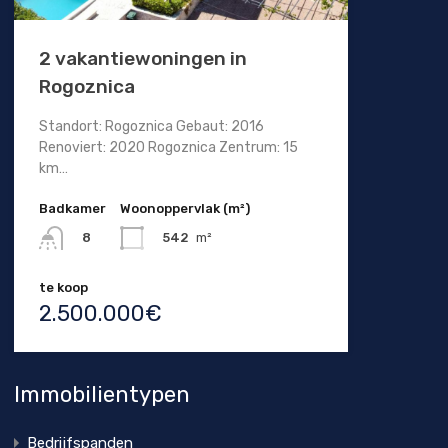
2 vakantiewoningen in
Rogoznica
Standort: Rogoznica Gebaut: 2016
Renoviert: 2020 Rogoznica Zentrum: 15
km…
Badkamer
Woonoppervlak (m²)
542
m²
8
te koop
2.500.000€
Immobilientypen
Bedrijfspanden