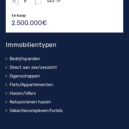
542
m²
8
te koop
2.500.000€
Immobilientypen
Bedrijfspanden
Direct aan zee/zeezicht
Eigenschappen
Flats/Appartementen
Huizen/Villa's
Natuurstenen huizen
Vakantiecomplexen/hotels