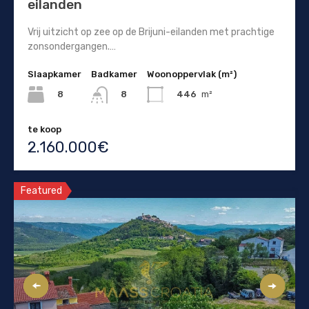
eilanden
Vrij uitzicht op zee op de Brijuni-eilanden met prachtige
zonsondergangen.…
Slaapkamer
Badkamer
Woonoppervlak (m²)
8
446
m²
8
te koop
2.160.000€
Featured