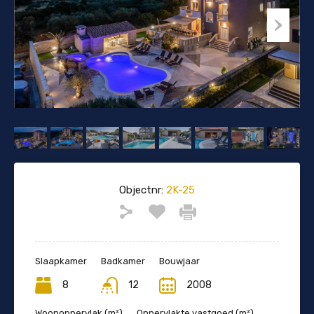
Objectnr:
2K-25
Slaapkamer
Badkamer
Bouwjaar
8
12
2008
Woonoppervlak (m²)
Oppervlakte vastgoed (m²)