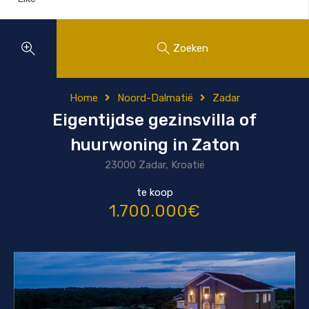
Zoeken
Home
Noord-Dalmatië
Zadar
Eigentijdse gezinsvilla of
huurwoning in Zaton
23000 Zadar, Kroatië
te koop
1.700.000€