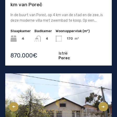
km van Poreč
In de buurt van Poreč, op 4 km van de stad en de zee, is
deze moderne villa met zwembad te koop. Op een...
Slaapkamer
Badkamer
Woonoppervlak (m²)
4
170
m²
4
Istrië
870.000€
Porec