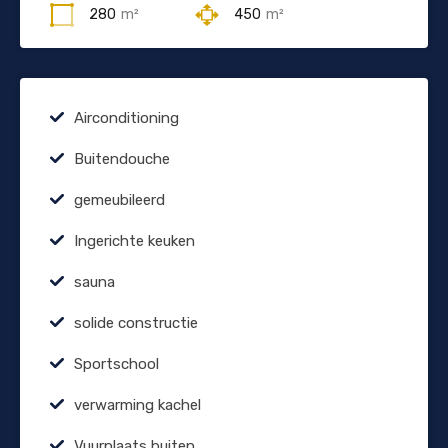
280
m²
450
m²
Airconditioning
Buitendouche
gemeubileerd
Ingerichte keuken
sauna
solide constructie
Sportschool
verwarming kachel
Vuurplaats buiten