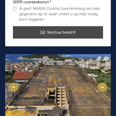
GDPR-overeenkomst
*
Ik geef MAASS Croatia toestemming om mijn
gegevens op te slaan zodat u op mijn vraag
kunt reageren.
Verstuur bericht