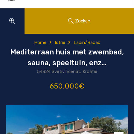
Zoeken
Home
Istrië
Labin/Rabac
Mediterraan huis met zwembad,
sauna, speeltuin, enz…
54324 Svetivincenat, Kroatië
650.000€