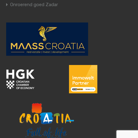
Onroerend goed Zadar