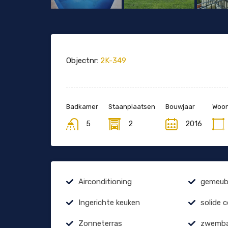
Objectnr:
2K-349
Badkamer
Staanplaatsen
Bouwjaar
Woon
5
2
2016
Airconditioning
gemeubi
Ingerichte keuken
solide 
Zonneterras
zwemb