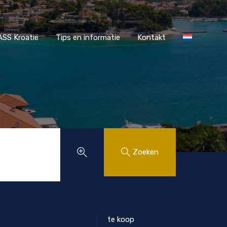
r MAASS Kroatië
Tips en informatie
Kontakt
SS Kroatië
Tips en informatie
Kontakt
Zoeken
te koop