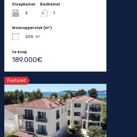
Slaapkamer
Badkamer
3
1
Woonoppervlak (m²)
200
m²
te koop
189.000€
Featured