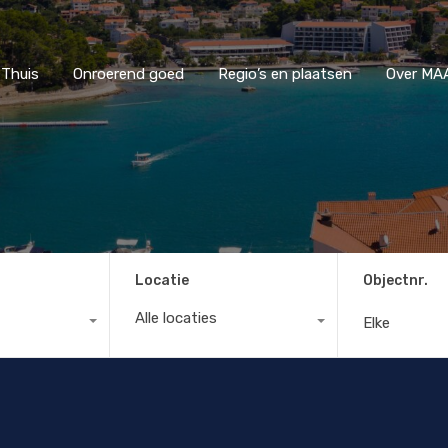
Thuis
Onroerend goed
Regio’s en plaatsen
Ove
Thuis
Onroerend goed
Regio’s en plaatsen
Over MAA
Locatie
Objectnr.
Alle locaties