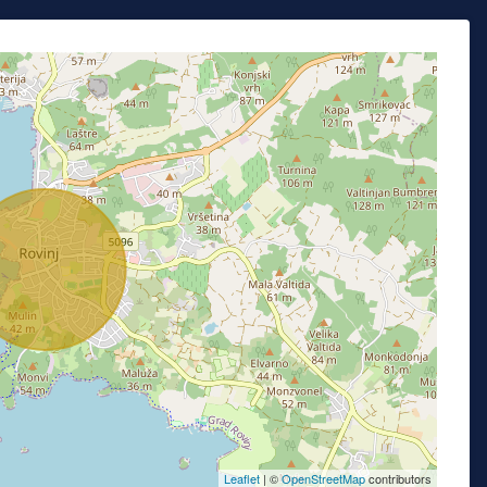
Leaflet
| ©
OpenStreetMap
contributors