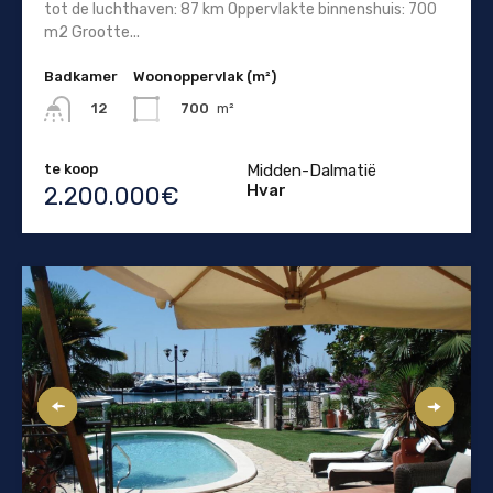
tot de luchthaven: 87 km Oppervlakte binnenshuis: 700
m2 Grootte...
Badkamer
Woonoppervlak (m²)
700
m²
12
te koop
Midden-Dalmatië
Hvar
2.200.000€