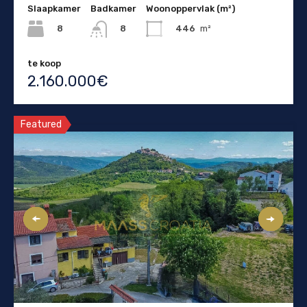
Slaapkamer
Badkamer
Woonoppervlak (m²)
8
446
m²
8
te koop
2.160.000€
Featured