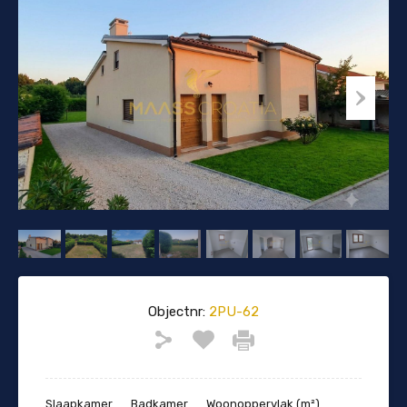
Objectnr:
2PU-62
Slaapkamer
Badkamer
Woonoppervlak (m²)