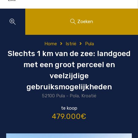
Zoeken
Home
Istrië
Pula
Slechts 1 km van de zee: landgoed
met een groot perceel en
veelzijdige
gebruiksmogelijkheden
52100 Pula - Pola, Kroatië
te koop
479.000€