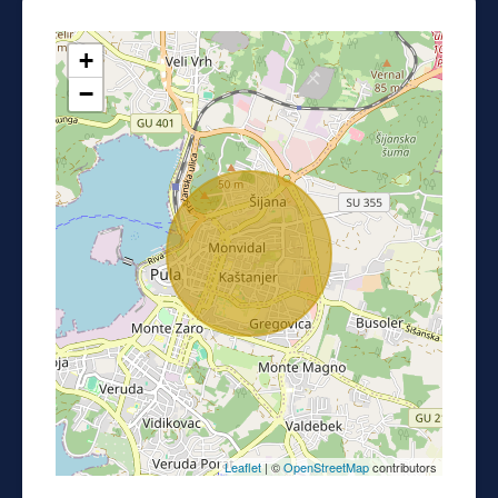
+
−
Leaflet
| ©
OpenStreetMap
contributors