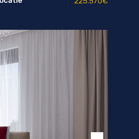
ocatie
225.570€