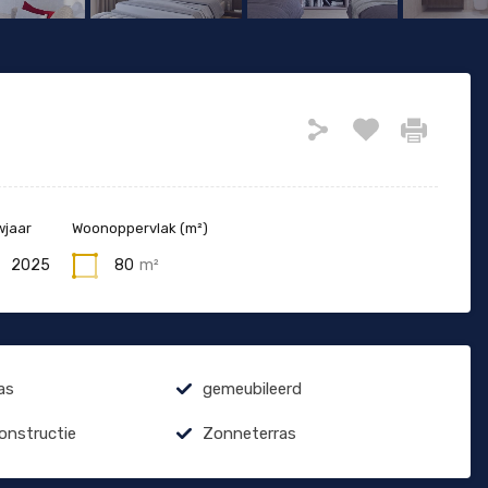
jaar
Woonoppervlak (m²)
2025
80
m²
as
gemeubileerd
constructie
Zonneterras