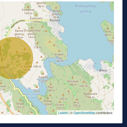
Leaflet
| ©
OpenStreetMap
contributors