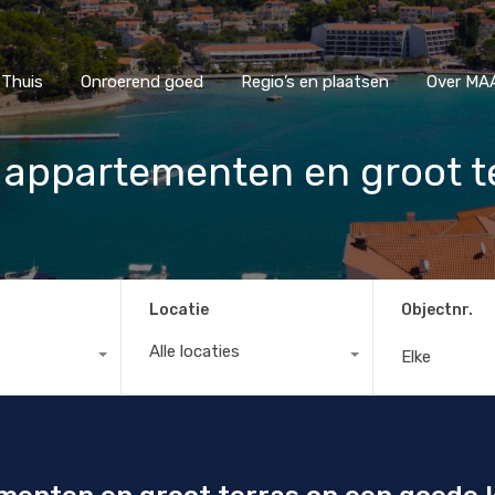
Thuis
Onroerend goed
Regio’s en plaatsen
Ove
Thuis
Onroerend goed
Regio’s en plaatsen
Over MAA
appartementen en groot t
Locatie
Objectnr.
Alle locaties