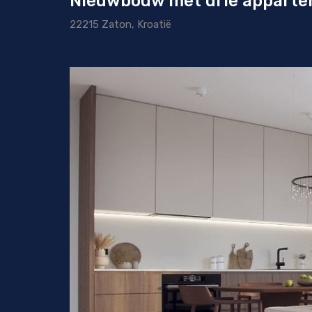
Nieuwbouw met drie appartem
22215 Zaton, Kroatië