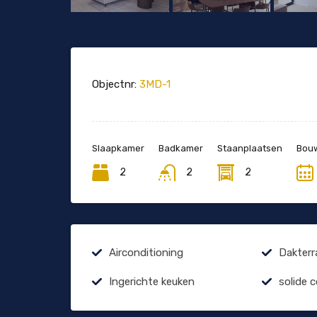
Objectnr:
3MD-1
Slaapkamer
Badkamer
Staanplaatsen
Bouw
2
2
2
Airconditioning
Dakterr
Ingerichte keuken
solide 