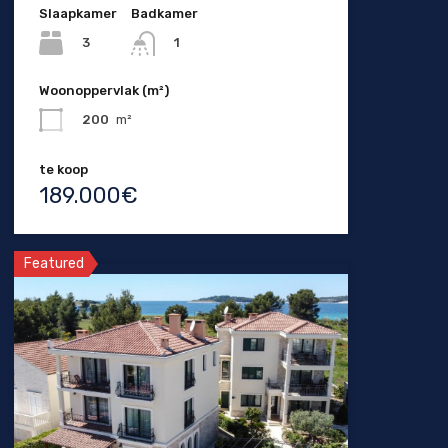
Slaapkamer
Badkamer
3
1
Woonoppervlak (m²)
200
m²
te koop
189.000€
Featured