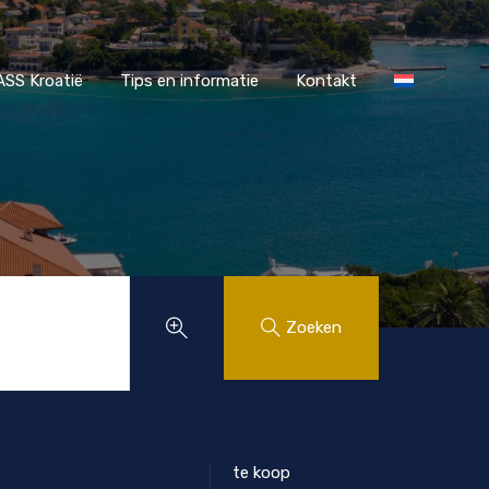
r MAASS Kroatië
Tips en informatie
Kontakt
SS Kroatië
Tips en informatie
Kontakt
Zoeken
te koop