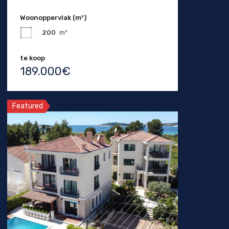
Woonoppervlak (m²)
200
m²
te koop
189.000€
Featured