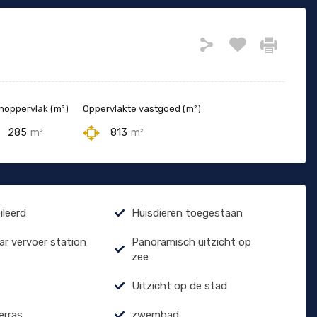
oppervlak (m²)
Oppervlakte vastgoed (m²)
285
m²
813
m²
leerd
Huisdieren toegestaan
r vervoer station
Panoramisch uitzicht op
zee
Uitzicht op de stad
erras
zwembad