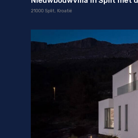
Nieuwbouwvilla in Split met 
21000 Split, Kroatië