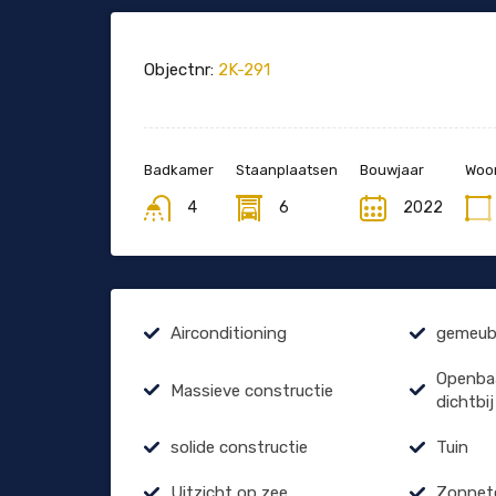
Objectnr:
2K-291
Badkamer
Staanplaatsen
Bouwjaar
Woon
4
6
2022
Airconditioning
gemeubi
Openbaa
Massieve constructie
dichtbij
solide constructie
Tuin
Uitzicht op zee
Zonnet