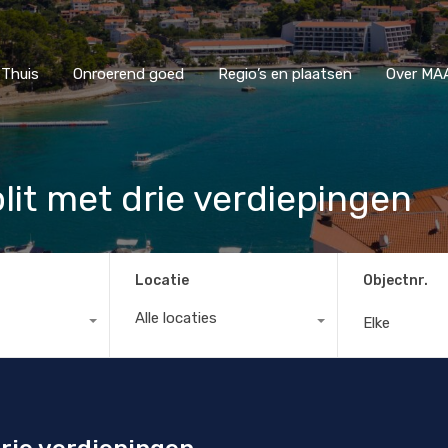
Thuis
Onroerend goed
Regio’s en plaatsen
Ove
Thuis
Onroerend goed
Regio’s en plaatsen
Over MAA
lit met drie verdiepingen
Locatie
Objectnr.
Alle locaties