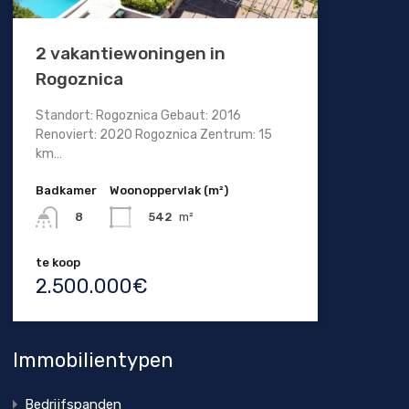
2 vakantiewoningen in
Rogoznica
Standort: Rogoznica Gebaut: 2016
Renoviert: 2020 Rogoznica Zentrum: 15
km…
Badkamer
Woonoppervlak (m²)
542
m²
8
te koop
2.500.000€
Immobilientypen
Bedrijfspanden