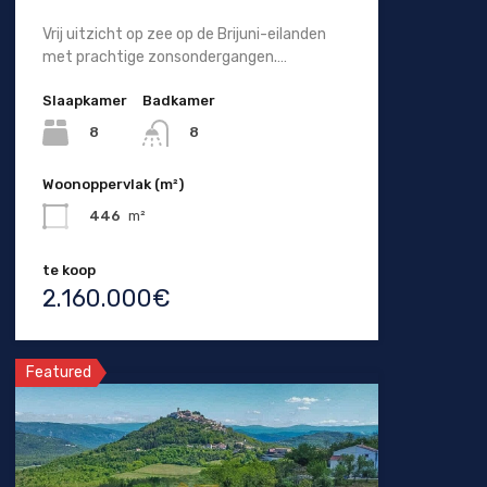
Vrij uitzicht op zee op de Brijuni-eilanden
met prachtige zonsondergangen.…
Slaapkamer
Badkamer
8
8
Woonoppervlak (m²)
446
m²
te koop
2.160.000€
Featured