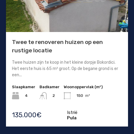
Twee te renoveren huizen op een
rustige locatie
Twee huizen zijn te koop in het kleine dorpje Bokordici.
Het eerste huis is 65 m² groot. Op de begane grond is er
een...
Slaapkamer
Badkamer
Woonoppervlak (m²)
4
150
m²
2
Istrië
135.000€
Pula