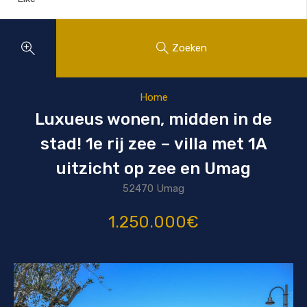
Zoeken
Home
Luxueus wonen, midden in de
stad! 1e rij zee – villa met 1A
uitzicht op zee en Umag
52470 Umag
1.250.000€