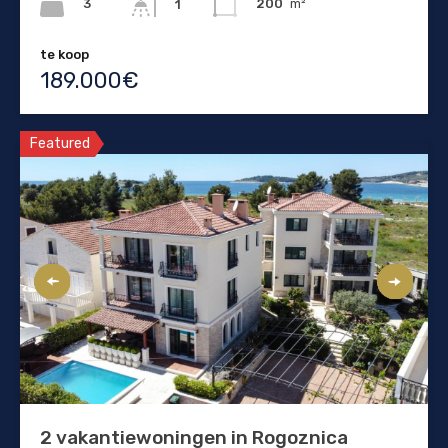
3
200
m²
1
te koop
189.000€
Featured
2 vakantiewoningen in Rogoznica