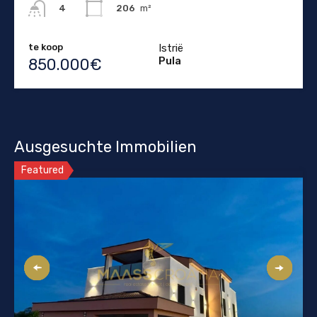
206
m²
4
te koop
Istrië
Pula
850.000€
Ausgesuchte Immobilien
Featured