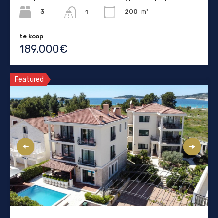
3
200
m²
1
te koop
189.000€
Featured