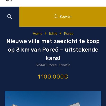
Zoeken
Home
Istrië
Porec
Nieuwe villa met zeezicht te koop
op 3 km van Poreč – uitstekende
kans!
52440 Porec, Kroatië
1.100.000€