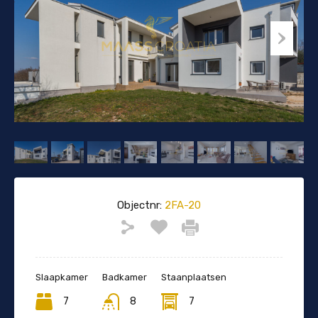
Objectnr:
2FA-20
Slaapkamer
Badkamer
Staanplaatsen
7
8
7