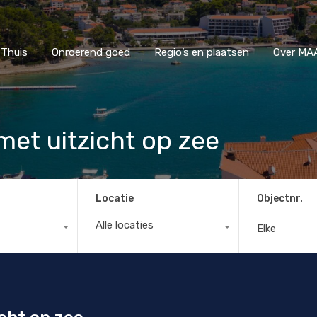
Thuis
Onroerend goed
Regio’s en plaatsen
Ove
Thuis
Onroerend goed
Regio’s en plaatsen
Over MAA
et uitzicht op zee
Locatie
Objectnr.
Alle locaties