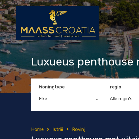
Luxueus penthouse m
Woningtype
regio
Elke
Alle regio's
Home
Istrië
Rovinj