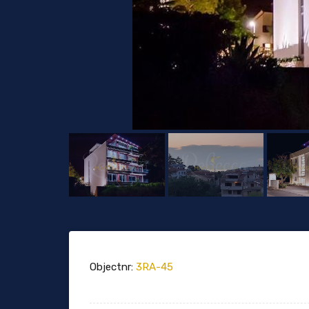
Objectnr:
3RA-45