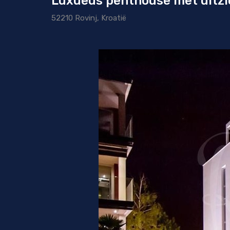
Luxueus penthouse met uitzi
52210 Rovinj, Kroatië