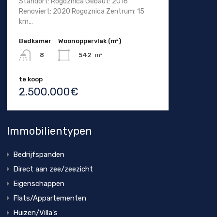
Standort: Rogoznica Gebaut: 2016
Renoviert: 2020 Rogoznica Zentrum: 15
km…
Badkamer
Woonoppervlak (m²)
542
m²
8
te koop
2.500.000€
Immobilientypen
Bedrijfspanden
Direct aan zee/zeezicht
Eigenschappen
Flats/Appartementen
Huizen/Villa's