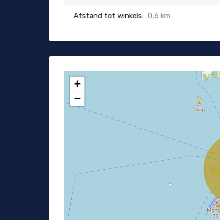
Afstand tot winkels:
0,6 km
+
−