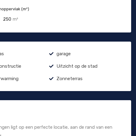
oppervlak (m²)
250
m²
as
garage
constructie
Uitzicht op de stad
rwarming
Zonneterras
en ligt op een perfecte locatie, aan de rand van een