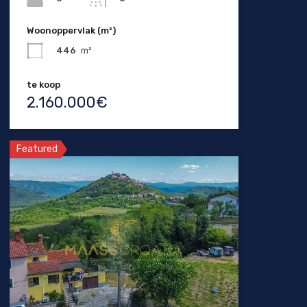
Woonoppervlak (m²)
446
m²
te koop
2.160.000€
Featured