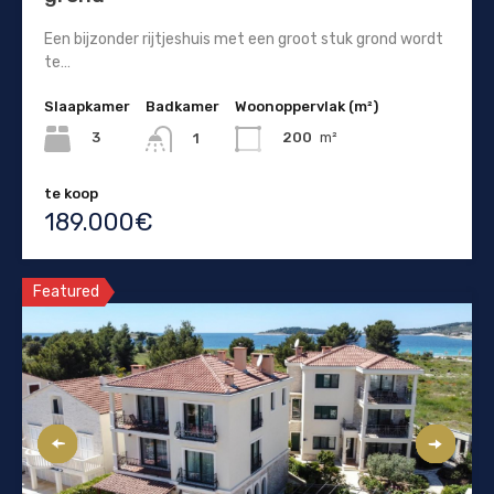
Een bijzonder rijtjeshuis met een groot stuk grond wordt
te…
Slaapkamer
Badkamer
Woonoppervlak (m²)
3
200
m²
1
te koop
189.000€
Featured