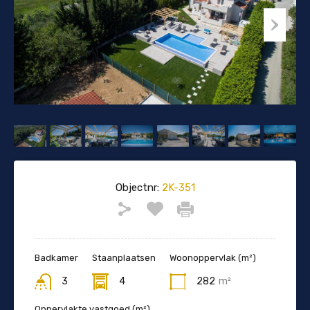
Objectnr:
2K-351
Badkamer
Staanplaatsen
Woonoppervlak (m²)
3
4
282
m²
Oppervlakte vastgoed (m²)