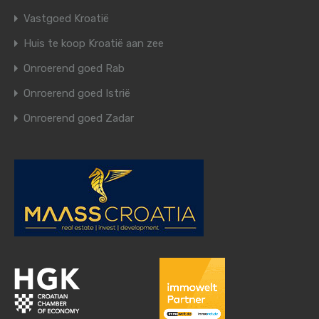
Vastgoed Kroatië
Huis te koop Kroatië aan zee
Onroerend goed Rab
Onroerend goed Istrië
Onroerend goed Zadar