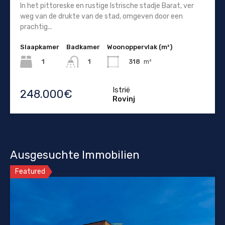
In het pittoreske en rustige Istrische stadje Barat, ver
weg van de drukte van de stad, omgeven door een
prachtig...
Slaapkamer
Badkamer
Woonoppervlak (m²)
1
318
m²
1
Istrië
248.000€
Rovinj
Ausgesuchte Immobilien
Featured