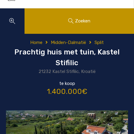
Zoeken
Home
Midden-Dalmatië
Split
Prachtig huis met tuin, Kastel
Stifilic
21232 Kastel Stifilic, Kroatië
te koop
1.400.000€