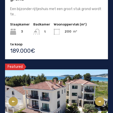
Een bijzonder rijtjeshuis met een groot stuk grond wordt
te…
Slaapkamer
Badkamer
Woonoppervlak (m²)
3
200
m²
1
te koop
189.000€
Featured