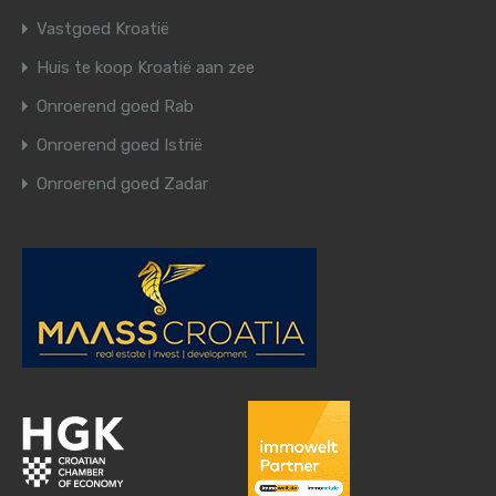
Vastgoed Kroatië
Huis te koop Kroatië aan zee
Onroerend goed Rab
Onroerend goed Istrië
Onroerend goed Zadar