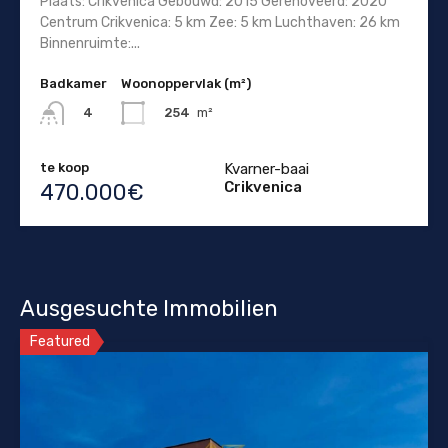
Plaats: Crikvenica Gebouwd: 2015 Gerenoveerd: 2020
Centrum Crikvenica: 5 km Zee: 5 km Luchthaven: 26 km
Binnenruimte:...
Badkamer
Woonoppervlak (m²)
254
m²
4
te koop
Kvarner-baai
Crikvenica
470.000€
Ausgesuchte Immobilien
Featured