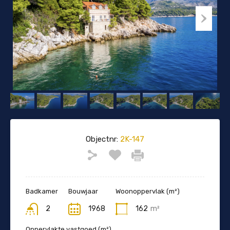
Objectnr:
2K-147
Badkamer
Bouwjaar
Woonoppervlak (m²)
2
1968
162
m²
Oppervlakte vastgoed (m²)