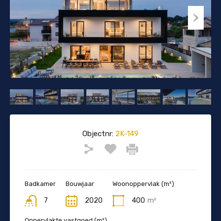
Objectnr:
2K-149
Badkamer
Bouwjaar
Woonoppervlak (m²)
7
2020
400
m²
Oppervlakte vastgoed (m²)