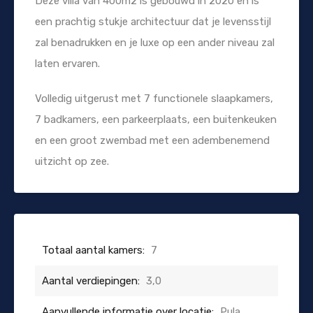
Deze villa van 400m2 is gebouwd in 2020 en is
een prachtig stukje architectuur dat je levensstijl
zal benadrukken en je luxe op een ander niveau zal
laten ervaren.
Volledig uitgerust met 7 functionele slaapkamers,
7 badkamers, een parkeerplaats, een buitenkeuken
en een groot zwembad met een adembenemend
uitzicht op zee.
Totaal aantal kamers:
7
Aantal verdiepingen:
3,0
Aanvullende informatie over locatie:
Pula