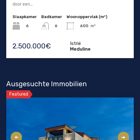
door een...
Slaapkamer
Badkamer
Woonoppervlak (m²)
6
600
m²
6
Istrië
2.500.000€
Meduline
Ausgesuchte Immobilien
Featured