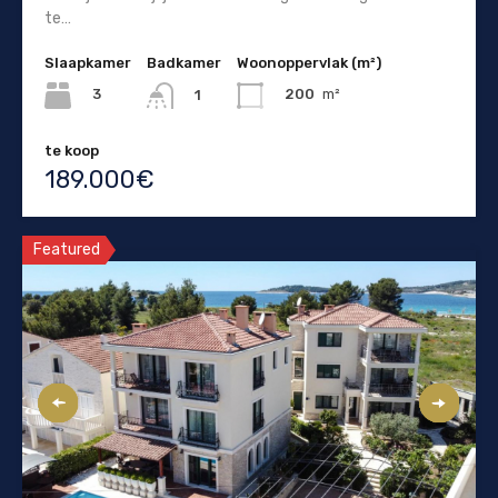
te…
Slaapkamer
Badkamer
Woonoppervlak (m²)
3
200
m²
1
te koop
189.000€
Featured