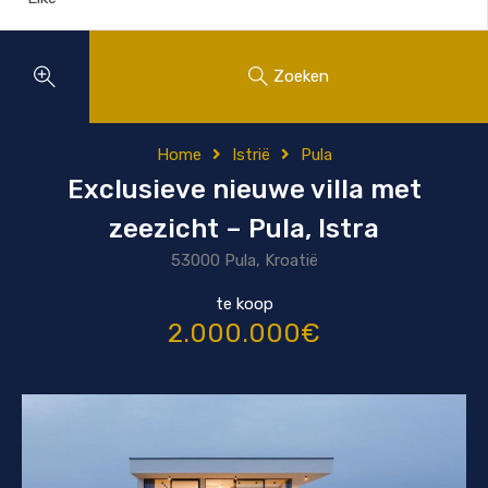
Zoeken
Home
Istrië
Pula
Exclusieve nieuwe villa met
zeezicht – Pula, Istra
53000 Pula, Kroatië
te koop
2.000.000€