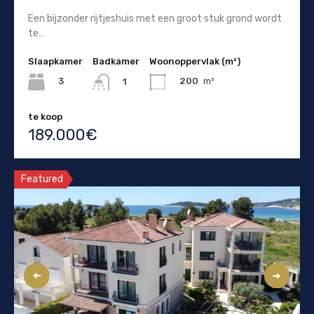
Een bijzonder rijtjeshuis met een groot stuk grond wordt
te…
Slaapkamer
Badkamer
Woonoppervlak (m²)
3
200
m²
1
te koop
189.000€
Featured