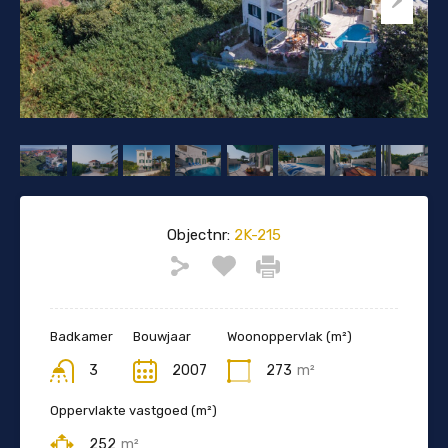
Objectnr:
2K-215
Badkamer
Bouwjaar
Woonoppervlak (m²)
3
2007
273
m²
Oppervlakte vastgoed (m²)
252
m²