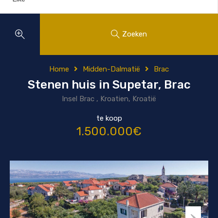
Zoeken
Home
Midden-Dalmatië
Brac
Stenen huis in Supetar, Brac
Insel Brac , Kroatien, Kroatië
te koop
1.500.000€