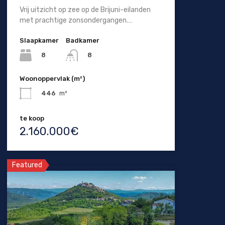
Vrij uitzicht op zee op de Brijuni-eilanden
met prachtige zonsondergangen.…
Slaapkamer
Badkamer
8
8
Woonoppervlak (m²)
446
m²
te koop
2.160.000€
Featured