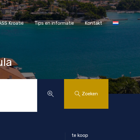
r MAASS Kroatië
Tips en informatie
Kontakt
SS Kroatië
Tips en informatie
Kontakt
ula
Zoeken
te koop