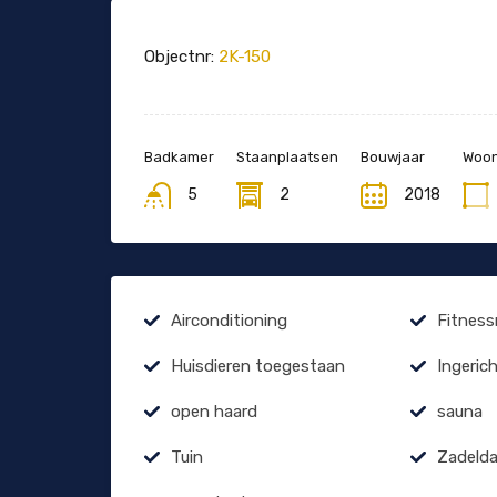
Objectnr:
2K-150
Badkamer
Staanplaatsen
Bouwjaar
Woon
5
2
2018
Airconditioning
Fitness
Huisdieren toegestaan
Ingeric
open haard
sauna
Tuin
Zadeld