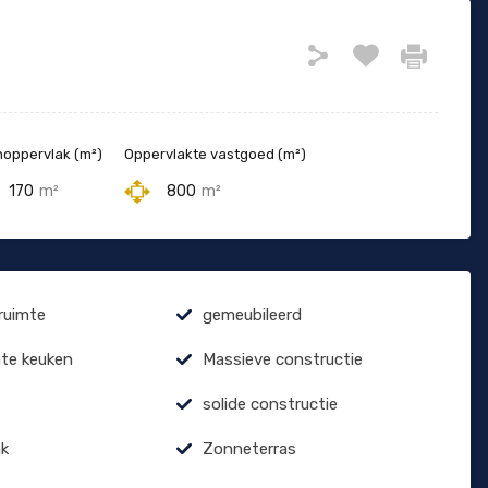
oppervlak (m²)
Oppervlakte vastgoed (m²)
170
m²
800
m²
ruimte
gemeubileerd
hte keuken
Massieve constructie
solide constructie
ak
Zonneterras