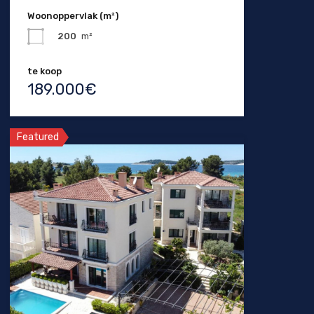
Woonoppervlak (m²)
200
m²
te koop
189.000€
Featured