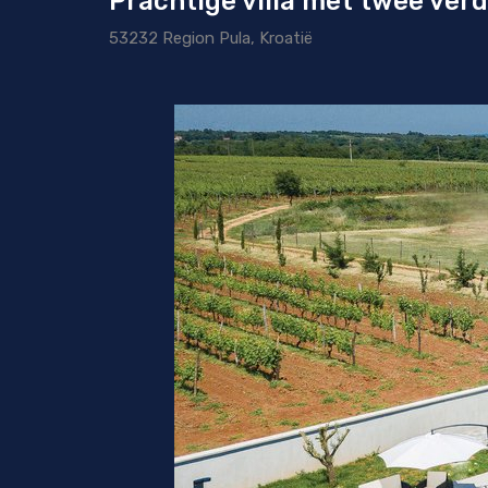
Prachtige villa met twee verd
53232 Region Pula, Kroatië