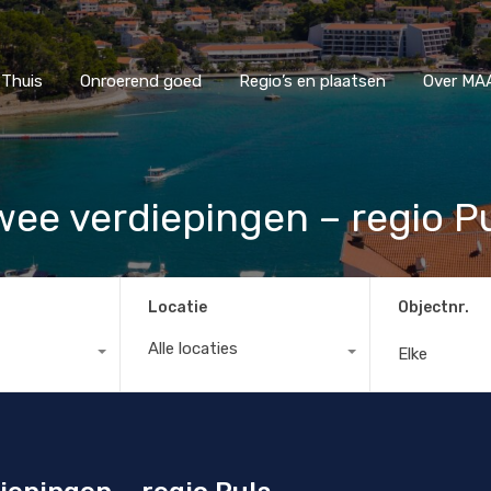
Thuis
Onroerend goed
Regio’s en plaatsen
Ove
Thuis
Onroerend goed
Regio’s en plaatsen
Over MAA
twee verdiepingen – regio P
Locatie
Objectnr.
Alle locaties