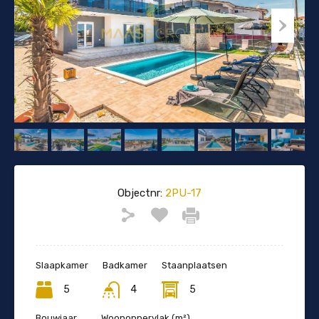
Objectnr:
2PU-17
Slaapkamer
Badkamer
Staanplaatsen
5
4
5
Bouwjaar
Woonoppervlak (m²)