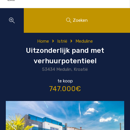
Zoeken
Home
Istrië
Meduline
Uitzonderlijk pand met
verhuurpotentieel
53434 Medulin, Kroatië
te koop
747.000€