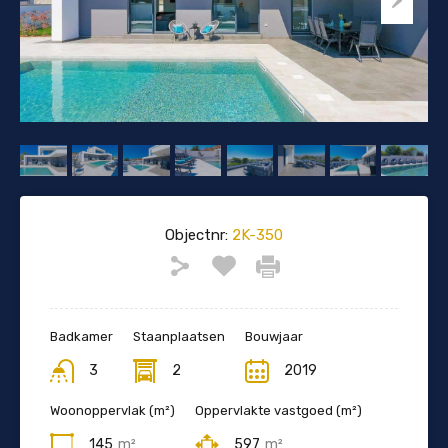
Objectnr:
2K-350
Badkamer
Staanplaatsen
Bouwjaar
3
2
2019
Woonoppervlak (m²)
Oppervlakte vastgoed (m²)
145
m²
597
m²