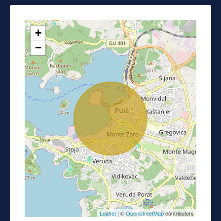
+
−
Leaflet
| ©
OpenStreetMap
contributors