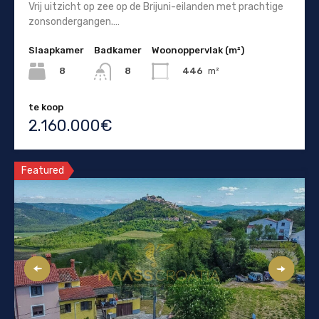
Vrij uitzicht op zee op de Brijuni-eilanden met prachtige
zonsondergangen.…
Slaapkamer
Badkamer
Woonoppervlak (m²)
8
446
m²
8
te koop
2.160.000€
Featured