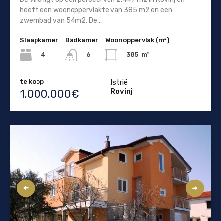
heeft een woonoppervlakte van 385 m2 en een
zwembad van 54m2. De...
Slaapkamer
Badkamer
Woonoppervlak (m²)
4
385
m²
6
te koop
Istrië
Rovinj
1.000.000€