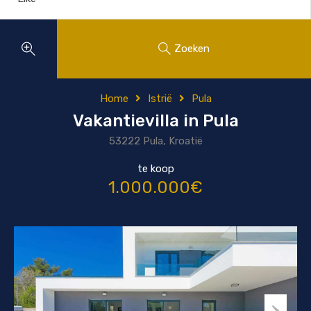
Zoeken
Home
Istrië
Pula
Vakantievilla in Pula
53222 Pula, Kroatië
te koop
1.000.000€