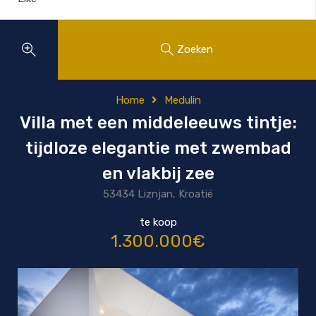
Zoeken
Home
Medulin
Villa met een middeleeuws tintje:
tijdloze elegantie met zwembad
en vlakbij zee
53434 Liznjan, Kroatië
te koop
1.300.000€