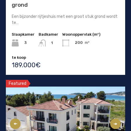
grond
Een bijzonder rijtjeshuis met een groot stuk grond wordt
te…
Slaapkamer
Badkamer
Woonoppervlak (m²)
3
200
m²
1
te koop
189.000€
Featured