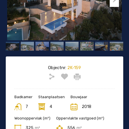
Objectnr:
2K-159
Badkamer
Staanplaatsen
Bouwjaar
7
4
2018
Woonoppervlak (m²)
Oppervlakte vastgoed (m²)
325
m²
556
m²