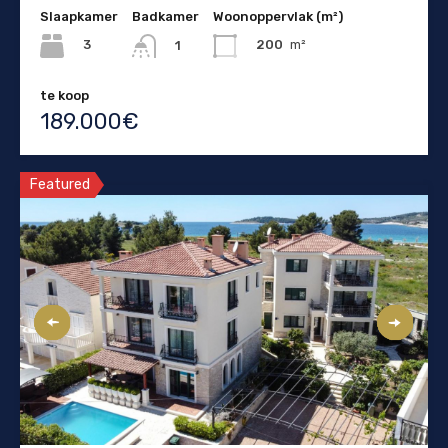
Slaapkamer
Badkamer
Woonoppervlak (m²)
3
200
m²
1
te koop
189.000€
Featured