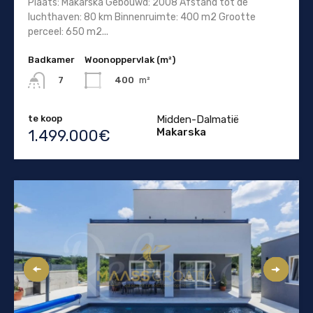
Plaats: Makarska Gebouwd: 2008 Afstand tot de
luchthaven: 80 km Binnenruimte: 400 m2 Grootte
perceel: 650 m2...
Badkamer
Woonoppervlak (m²)
400
m²
7
te koop
Midden-Dalmatië
Makarska
1.499.000€