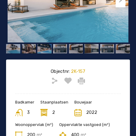
Objectnr:
2K-157
Badkamer
Staanplaatsen
Bouwjaar
3
2
2022
Woonoppervlak (m²)
Oppervlakte vastgoed (m²)
200
m²
400
m²