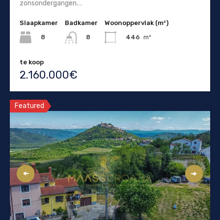
zonsondergangen.…
Slaapkamer
Badkamer
Woonoppervlak (m²)
8
446
m²
8
te koop
2.160.000€
Featured