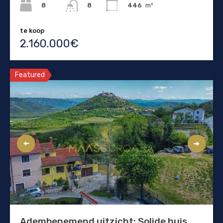
8
446
m²
8
te koop
2.160.000€
Featured
Adembenemend uitzicht: Solide huis