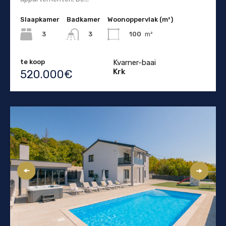
Slaapkamer
Badkamer
Woonoppervlak (m²)
3
100
m²
3
te koop
Kvarner-baai
Krk
520.000€