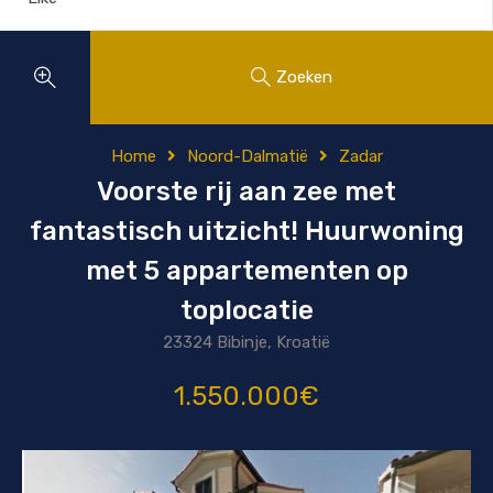
Zoeken
Home
Noord-Dalmatië
Zadar
Voorste rij aan zee met
fantastisch uitzicht! Huurwoning
met 5 appartementen op
toplocatie
23324 Bibinje, Kroatië
1.550.000€