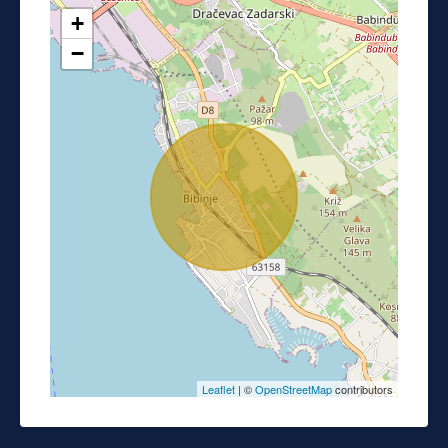
+
−
Leaflet
| ©
OpenStreetMap
contributors