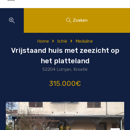
Zoeken
Home
Istrië
Meduline
Vrijstaand huis met zeezicht op
het platteland
52204 Liznjan, Kroatië
315.000€