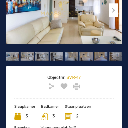
Objectnr:
3VR-17
Slaapkamer
Badkamer
Staanplaatsen
3
3
2
Bouwjaar
Woonoppervlak (m²)