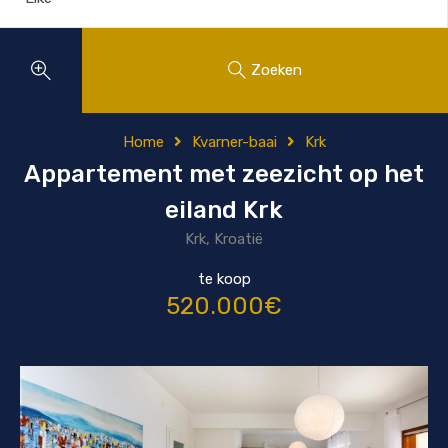
Zoeken
Home
Kvarner-baai
Krk
Appartement met zeezicht op het
eiland Krk
Krk, Kroatië
te koop
520.000€