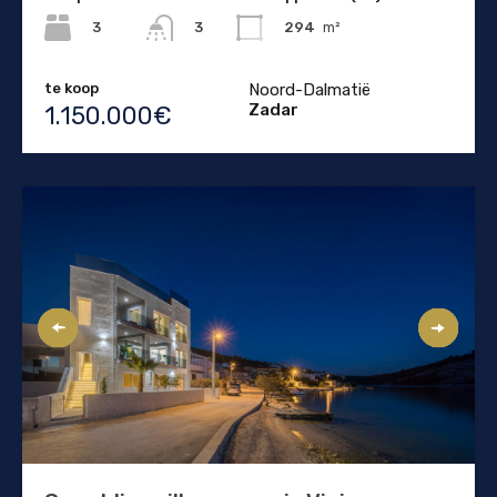
3
294
m²
3
te koop
Noord-Dalmatië
Zadar
1.150.000€