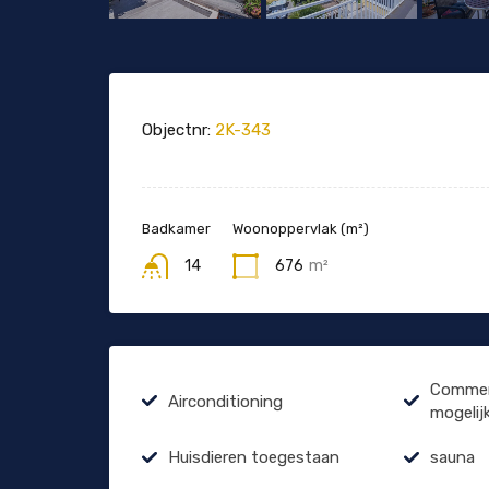
Objectnr:
2K-343
Badkamer
Woonoppervlak (m²)
14
676
m²
Commerc
Airconditioning
mogelij
Huisdieren toegestaan
sauna