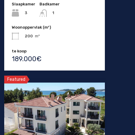
Slaapkamer
Badkamer
3
1
Woonoppervlak (m²)
200
m²
te koop
189.000€
Featured