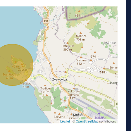
Leaflet
| ©
OpenStreetMap
contributors