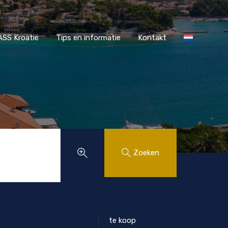
r MAASS Kroatië
Tips en informatie
Kontakt
SS Kroatië
Tips en informatie
Kontakt
Zoeken
te koop