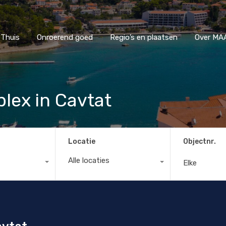
Thuis
Onroerend goed
Regio’s en plaatsen
Ove
Thuis
Onroerend goed
Regio’s en plaatsen
Over MAA
ex in Cavtat
Locatie
Objectnr.
Alle locaties