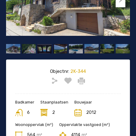
Objectnr:
2K-344
Badkamer
Staanplaatsen
Bouwjaar
6
2
2012
Woonoppervlak (m²)
Oppervlakte vastgoed (m²)
564
m²
4114
m²