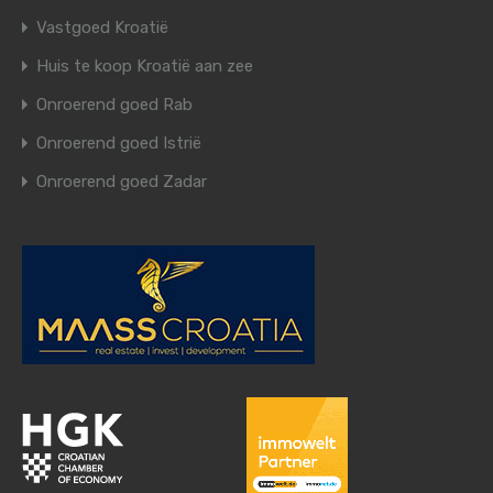
Vastgoed Kroatië
Huis te koop Kroatië aan zee
Onroerend goed Rab
Onroerend goed Istrië
Onroerend goed Zadar