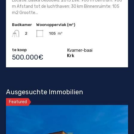
Locatie: Baska Gebouwd: 2013 Zee: 900 m Centrum: 900
m Afstand tot de luchthaven: 30 km Binnenruimte: 105
m2 Grootte...
Badkamer
Woonoppervlak (m²)
105
m²
2
te koop
Kvarner-baai
Krk
500.000€
Ausgesuchte Immobilien
Featured