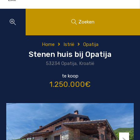
Zoeken
Home
Istrië
Opatija
Stenen huis bij Opatija
53234 Opatija, Kroatië
te koop
1.250.000€