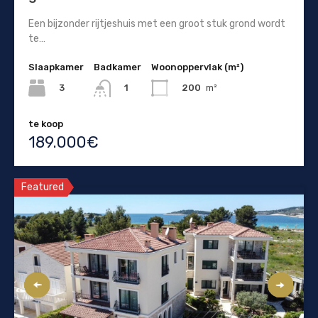
Een bijzonder rijtjeshuis met een groot stuk grond wordt
te…
Slaapkamer
Badkamer
Woonoppervlak (m²)
3
200
m²
1
te koop
189.000€
Featured