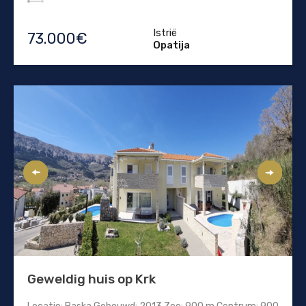
Istrië
73.000€
Opatija
Geweldig huis op Krk