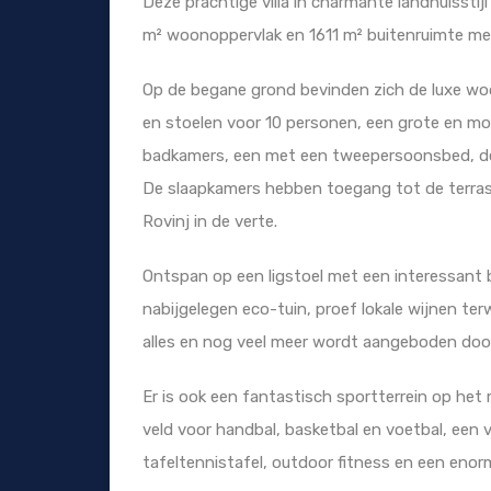
Deze prachtige villa in charmante landhuissti
m² woonoppervlak en 1611 m² buitenruimte m
Op de begane grond bevinden zich de luxe wo
en stoelen voor 10 personen, een grote en mo
badkamers, een met een tweepersoonsbed, d
De slaapkamers hebben toegang tot de terras
Rovinj in de verte.
Ontspan op een ligstoel met een interessant b
nabijgelegen eco-tuin, proef lokale wijnen ter
alles en nog veel meer wordt aangeboden doo
Er is ook een fantastisch sportterrein op het 
veld voor handbal, basketbal en voetbal, een 
tafeltennistafel, outdoor fitness en een enor