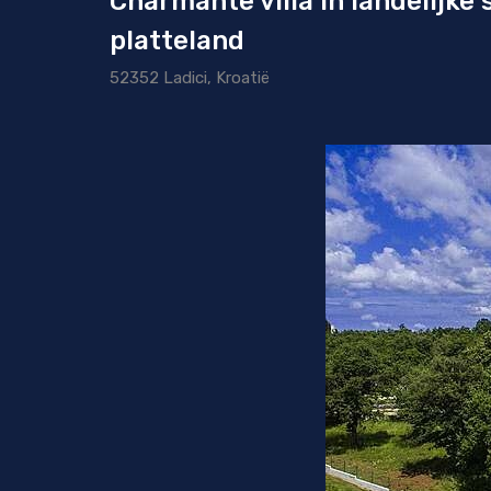
Charmante villa in landelijke
platteland
52352 Ladici, Kroatië