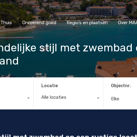
Thuis
Onroerend goed
Regio’s en plaatsen
Ove
Thuis
Onroerend goed
Regio’s en plaatsen
Over MAA
andelijke stijl met zwembad
land
Locatie
Objectnr.
Alle locaties