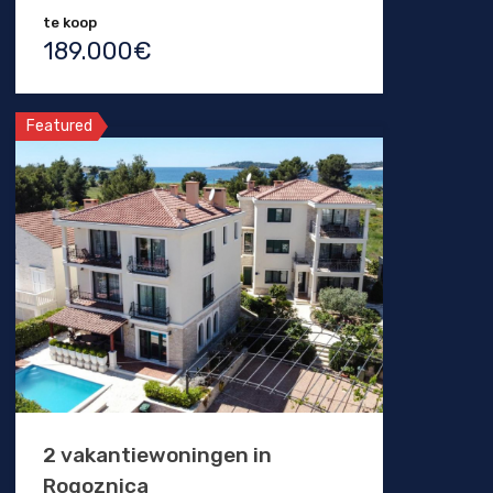
te koop
189.000€
Featured
2 vakantiewoningen in
Rogoznica