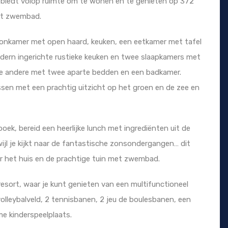
jl biedt volop ruimte om te wonen en te genieten op 372
et zwembad.
onkamer met open haard, keuken, een eetkamer met tafel
dern ingerichte rustieke keuken en twee slaapkamers met
e andere met twee aparte bedden en een badkamer.
sen met een prachtig uitzicht op het groen en de zee en
oek, bereid een heerlijke lunch met ingrediënten uit de
wijl je kijkt naar de fantastische zonsondergangen… dit
r het huis en de prachtige tuin met zwembad.
resort, waar je kunt genieten van een multifunctioneel
volleybalveld, 2 tennisbanen, 2 jeu de boulesbanen, een
me kinderspeelplaats.