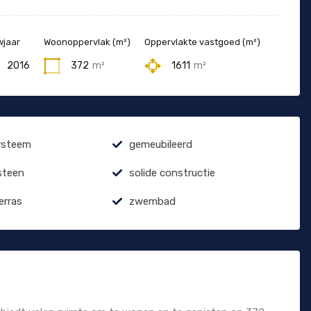
jaar
Woonoppervlak (m²)
Oppervlakte vastgoed (m²)
2016
372
m²
1611
m²
ysteem
gemeubileerd
steen
solide constructie
erras
zwembad