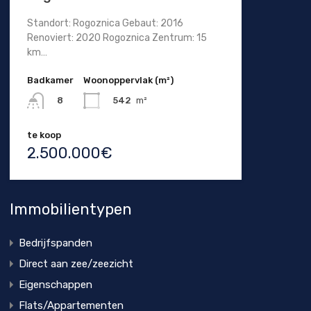
Standort: Rogoznica Gebaut: 2016
Renoviert: 2020 Rogoznica Zentrum: 15
km…
Badkamer
Woonoppervlak (m²)
542
m²
8
te koop
2.500.000€
Immobilientypen
Bedrijfspanden
Direct aan zee/zeezicht
Eigenschappen
Flats/Appartementen