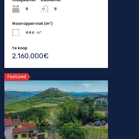
8
8
Woonoppervlak (m²)
446
m²
te koop
2.160.000€
Featured