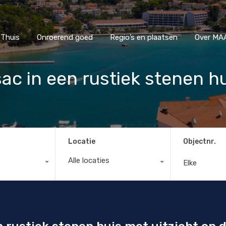
Thuis
Onroerend goed
Regio’s en plaatsen
Ove
Thuis
Onroerend goed
Regio’s en plaatsen
Over MAA
sac in een rustiek stenen h
Locatie
Objectnr.
Alle locaties