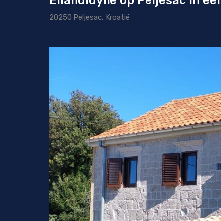
Eilandidylle op Peljesac in e
20250 Peljesac, Kroatië