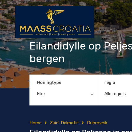
Eilandidylle op Pelje
bergen
Woningtype
regio
Elke
Alle regio's
Home
Zuid-Dalmatië
Dubrovnik