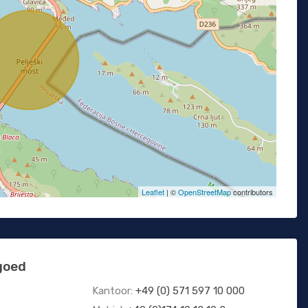
Leaflet
| ©
OpenStreetMap
contributors
goed
Kantoor:
+49 (0) 571 597 10 000