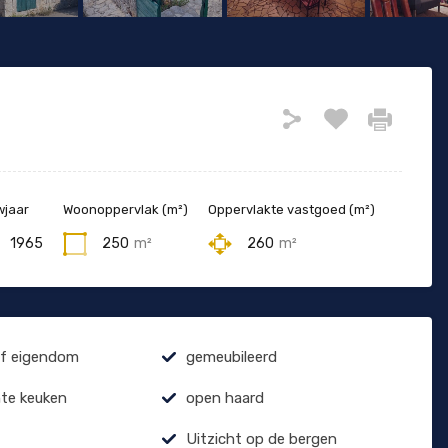
jaar
Woonoppervlak (m²)
Oppervlakte vastgoed (m²)
1965
250
m²
260
m²
ef eigendom
gemeubileerd
hte keuken
open haard
Uitzicht op de bergen