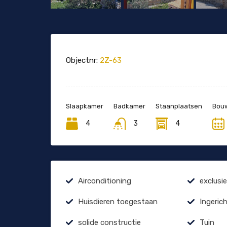
Objectnr:
2Z-63
Slaapkamer
Badkamer
Staanplaatsen
Bouw
4
3
4
Airconditioning
exclusi
Huisdieren toegestaan
Ingeric
solide constructie
Tuin