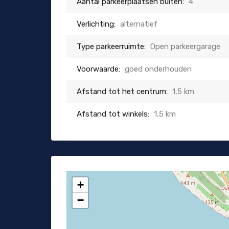
Aantal parkeerplaatsen buiten:
4
Verlichting:
alternatief
Type parkeerruimte:
Open parkeergarage
Voorwaarde:
goed onderhouden
Afstand tot het centrum:
1,5 km
Afstand tot winkels:
1,5 km
+
−