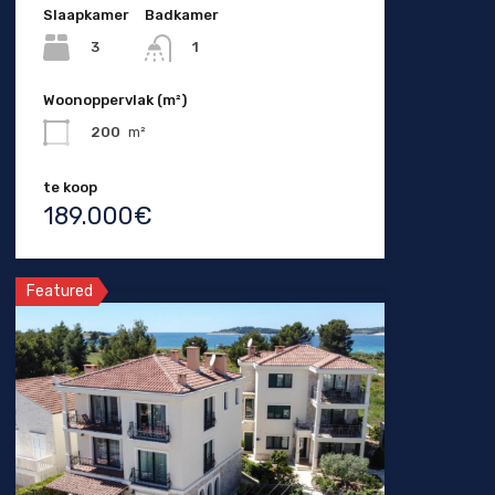
Slaapkamer
Badkamer
3
1
Woonoppervlak (m²)
200
m²
te koop
189.000€
Featured